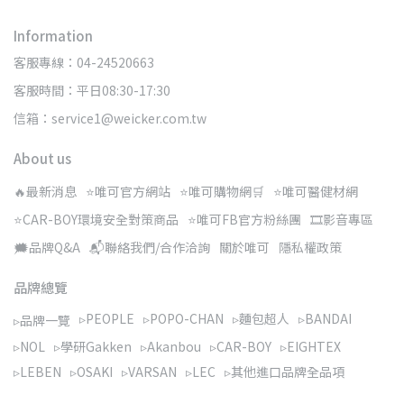
Information
客服專線：04-24520663
客服時間：平日08:30-17:30
信箱：service1@weicker.com.tw
About us
🔥最新消息
⭐唯可官方網站
⭐唯可購物網🛒
⭐唯可醫健材網
⭐CAR-BOY環境安全對策商品
⭐唯可FB官方粉絲團
🎞️影音專區
🗯️品牌Q&A
📬聯絡我們/合作洽詢
關於唯可
隱私權政策
品牌總覽
▹PEOPLE
▹POPO-CHAN
▹麵包超人
▹BANDAI
▹品牌一覽
▹NOL
▹學研Gakken
▹Akanbou
▹CAR-BOY
▹EIGHTEX
▹LEBEN
▹OSAKI
▹VARSAN
▹LEC
▹其他進口品牌全品項