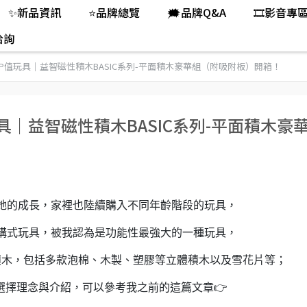
✨新品資訊
⭐品牌總覽
🗯️品牌Q&A
🎞️影音專
洽詢
P值玩具｜益智磁性積木BASIC系列-平面積木豪華組（附吸附板）開箱！
具｜益智磁性積木BASIC系列-平面積木豪
她的成長，家裡也陸續購入不同年齡階段的玩具，
構式玩具，被我認為是功能性最強大的一種玩具，
積木，包括多款泡棉、木製、塑膠等立體積木以及雪花片等；
選擇理念與介紹，可以參考我之前的這篇文章👉