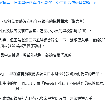
AM玩具｜日本學研益智積木-新閃亮公主組合包玩具開箱！》
木，家裡卻始終沒有近年來很夯的
磁性積木（磁力片）
，
餐廳及飯店民宿遊戲室，甚至小小魚的學校都玩得到），
入手；但因為老公三不五時都會碎念一下，說想要入手一套給孩
，所以我還是認真做了功課，
產品中去挑選，希望能找到一款適合我們家的…
le」
－早在疫情前我們多次去日本阿卡將就買過他們家的產品，
出生後的第一個玩具；而
「People」
推出了不同系列的磁性積木
具，
，雖然都很吸引人但荷包與家中空間有限，無法通通入手，