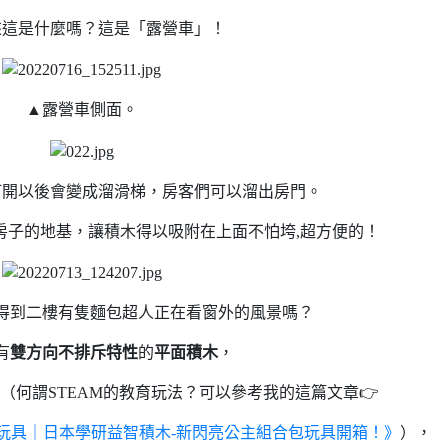
來這是什麼嗎？這是「露營車」！
▲露營車側面。
打開以後會變成溜滑梯，房客們可以溜出房門。
房子的地基，讓積木得以吸附在上面不怕垮,超方便的！
得到二樓有隻麵包超人正在看窗外的風景嗎？
有
雙方向不排斥特性
的
平面積木
，
法（何謂STEAM的教育玩法？可以參考我的這篇文章👉
M玩具｜日本學研益智積木-新閃亮公主組合包玩具開箱！》
），