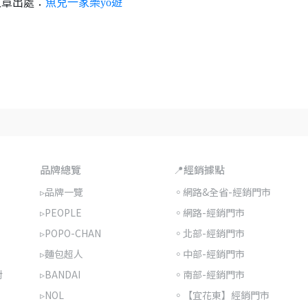
文章出處：
魚兒一家樂yo遊
品牌總覽
📍經銷據點
▹品牌一覽
◦網路&全省-經銷門市
▹PEOPLE
◦網路-經銷門市
▹POPO-CHAN
◦北部-經銷門市
▹麵包超人
◦中部-經銷門市
對
▹BANDAI
◦南部-經銷門市
▹NOL
◦【宜花東】經銷門市