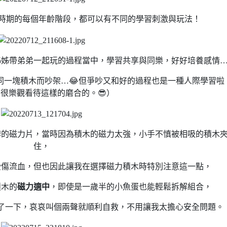
生時期的每個年齡階段，都可以有不同的學習刺激與玩法！
姊姊帶弟弟一起玩的過程當中，學習共享與同樂，好好培養感情
同一塊積木而吵架…😂但爭吵又和好的過程也是一種人際學習啦
很樂觀看待這樣的磨合的。😎）
牌的磁力片，當時因為積木的磁力太強，小手不慎被相吸的積木
住，
受傷流血，但也因此讓我在選擇磁力積木時特別注意這一點，
積木的
磁力適中
，即使是一歲半的小魚蛋也能輕鬆拆解組合，
了一下，哀哀叫個兩聲就順利自救，不用讓我太擔心安全問題。