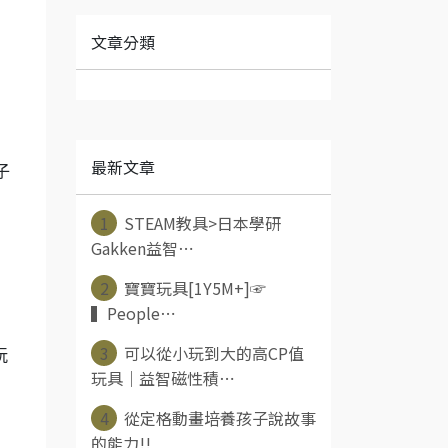
文章分類
最新文章
子
1
STEAM教具>日本學研
Gakken益智⋯
2
寶寶玩具[1Y5M+]☞
▍People⋯
3
可以從小玩到大的高CP值
玩
玩具｜益智磁性積⋯
4
從定格動畫培養孩子說故事
的能力!!