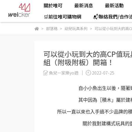
關於唯可
最新消息
最新活動
🛒前往唯可購物網
📬聯絡我們/合作
部落格
幼兒玩具系列
可以從小玩到大的高C
可以從小玩到大的高CP值玩
組（附吸附板）開箱！
魚兒一家樂yo遊
2022-07-25
自小小魚出生以後，隨著
其中因為［積木」屬於建
所以一直以來也入手過不少品牌的
關於我對建構式玩具的