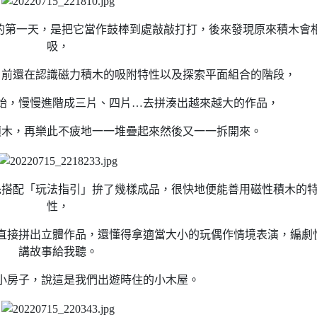
的第一天，是把它當作鼓棒到處敲敲打打，後來發現原來積木會
吸，
目前還在認識磁力積木的吸附特性以及探索平面組合的階段，
始，慢慢進階成三片、四片…去拼湊出越來越大的作品，
積木，再樂此不疲地一一堆疊起來然後又一一拆開來。
先搭配「玩法指引」拚了幾樣成品，很快地便能善用磁性積木的
性，
直接拼出立體作品，還懂得拿適當大小的玩偶作情境表演，編劇
講故事給我聽。
小房子，說這是我們出遊時住的小木屋。