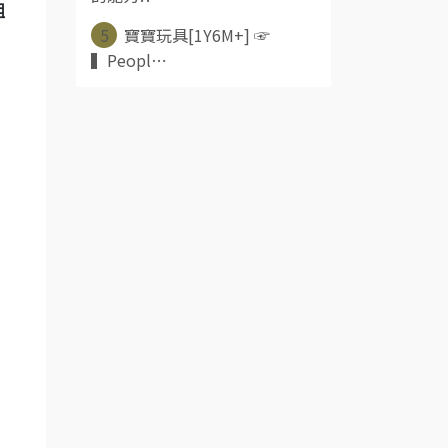
組
5
寶寶玩具[1Y6M+] ☞
▍Peopl⋯