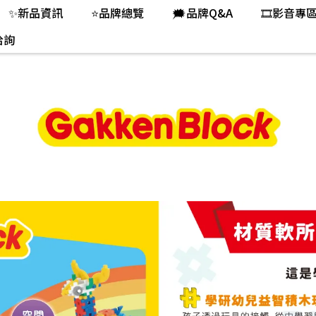
✨新品資訊
⭐品牌總覽
🗯️品牌Q&A
🎞️影音專
洽詢