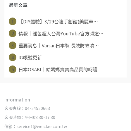
最新文章
1
【DIY體驗】3/29台隆手創館(美麗華⋯
2
情報│麵包超人台灣YouTube官方頻道⋯
3
重要消息│Varsan日本製 長效防蚊噴⋯
4
IG帳號更新
5
日本OSAKI│給媽媽寶寶高品質的呵護
Information
客服專線：04-24520663
客服時間：平日08:30-17:30
信箱：service1@weicker.com.tw