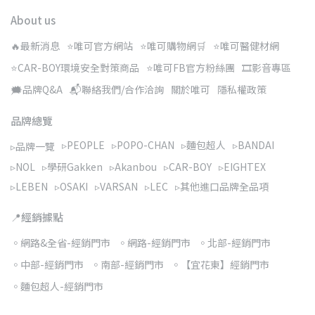
About us
🔥最新消息
⭐唯可官方網站
⭐唯可購物網🛒
⭐唯可醫健材網
⭐CAR-BOY環境安全對策商品
⭐唯可FB官方粉絲團
🎞️影音專區
🗯️品牌Q&A
📬聯絡我們/合作洽詢
關於唯可
隱私權政策
品牌總覽
▹PEOPLE
▹POPO-CHAN
▹麵包超人
▹BANDAI
▹品牌一覽
▹NOL
▹學研Gakken
▹Akanbou
▹CAR-BOY
▹EIGHTEX
▹LEBEN
▹OSAKI
▹VARSAN
▹LEC
▹其他進口品牌全品項
📍經銷據點
◦網路&全省-經銷門市
◦網路-經銷門市
◦北部-經銷門市
◦中部-經銷門市
◦南部-經銷門市
◦【宜花東】經銷門市
◦麵包超人-經銷門市