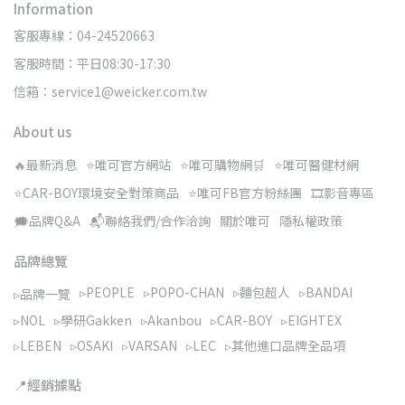
Information
客服專線：04-24520663
客服時間：平日08:30-17:30
信箱：service1@weicker.com.tw
About us
🔥最新消息
⭐唯可官方網站
⭐唯可購物網🛒
⭐唯可醫健材網
⭐CAR-BOY環境安全對策商品
⭐唯可FB官方粉絲團
🎞️影音專區
🗯️品牌Q&A
📬聯絡我們/合作洽詢
關於唯可
隱私權政策
品牌總覽
▹PEOPLE
▹POPO-CHAN
▹麵包超人
▹BANDAI
▹品牌一覽
▹NOL
▹學研Gakken
▹Akanbou
▹CAR-BOY
▹EIGHTEX
▹LEBEN
▹OSAKI
▹VARSAN
▹LEC
▹其他進口品牌全品項
📍經銷據點