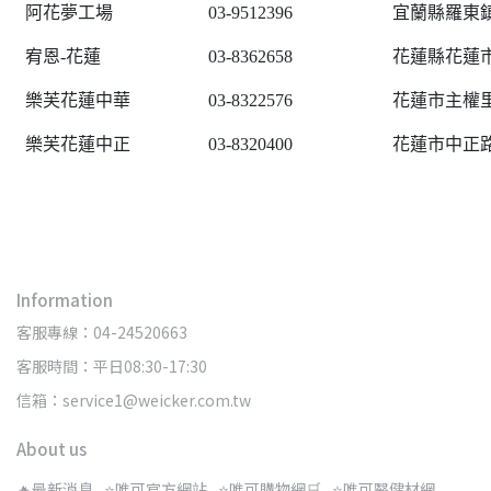
阿花夢工場
03-9512396
宜蘭縣羅東鎮
宥恩-花蓮
03-8362658
花蓮縣花蓮市
樂芙花蓮中華
03-8322576
花蓮市主權里
樂芙花蓮中正
03-8320400
花蓮市中正路
Information
客服專線：04-24520663
客服時間：平日08:30-17:30
信箱：service1@weicker.com.tw
About us
🔥最新消息
⭐唯可官方網站
⭐唯可購物網🛒
⭐唯可醫健材網