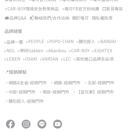
⭐CAR-BOY環境安全對策商品
⭐唯可FB官方粉絲團
🎞️影音專區
🗯️品牌Q&A
📬聯絡我們/合作洽詢
關於唯可
隱私權政策
品牌總覽
▹PEOPLE
▹POPO-CHAN
▹麵包超人
▹BANDAI
▹品牌一覽
▹NOL
▹學研Gakken
▹Akanbou
▹CAR-BOY
▹EIGHTEX
▹LEBEN
▹OSAKI
▹VARSAN
▹LEC
▹其他進口品牌全品項
📍經銷據點
◦網路&全省-經銷門市
◦網路-經銷門市
◦北部-經銷門市
◦中部-經銷門市
◦南部-經銷門市
◦【宜花東】經銷門市
◦麵包超人-經銷門市