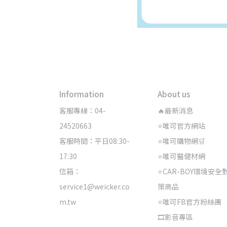
Information
About us
客服專線：04-
🔥最新消息
24520663
⭐唯可官方網站
客服時間：平日08:30-
⭐唯可購物網🛒
17:30
⭐唯可醫健材網
信箱：
⭐CAR-BOY環境安全
service1@weicker.co
策商品
m.tw
⭐唯可FB官方粉絲團
🎞️影音專區