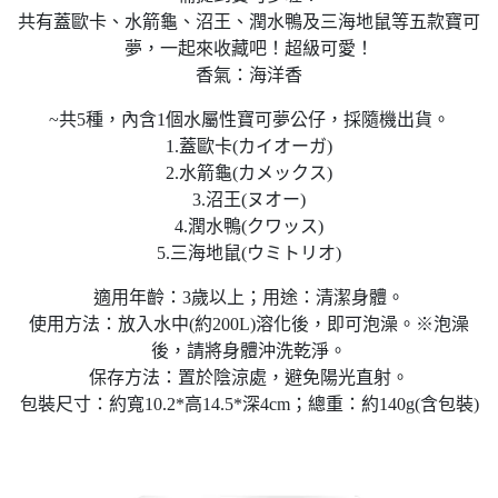
共有蓋歐卡、水箭龜、沼王、潤水鴨及三海地鼠等五款寶可
夢，一起來收藏吧！超級可愛！
香氣：海洋香
~共5種，內含1個水屬性寶可夢公仔，採隨機出貨。
1.蓋歐卡(カイオーガ)
2.水箭龜(カメックス)
3.沼王(ヌオー)
4.潤水鴨(クワッス)
5.三海地鼠(ウミトリオ)
適用年齡：3歲以上；用途：清潔身體。
使用方法：放入水中(約200L)溶化後，即可泡澡。※泡澡
後，請將身體沖洗乾淨。
保存方法：置於陰涼處，避免陽光直射。
包裝尺寸：約寬10.2*高14.5*深4cm；總重：約140g(含包裝)