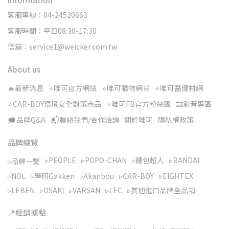
客服專線：04-24520663
客服時間：平日08:30-17:30
信箱：service1@weicker.com.tw
About us
🔥最新消息
⭐唯可官方網站
⭐唯可購物網🛒
⭐唯可醫健材網
⭐CAR-BOY環境安全對策商品
⭐唯可FB官方粉絲團
🎞️影音專區
🗯️品牌Q&A
📬聯絡我們/合作洽詢
關於唯可
隱私權政策
品牌總覽
▹PEOPLE
▹POPO-CHAN
▹麵包超人
▹BANDAI
▹品牌一覽
▹NOL
▹學研Gakken
▹Akanbou
▹CAR-BOY
▹EIGHTEX
▹LEBEN
▹OSAKI
▹VARSAN
▹LEC
▹其他進口品牌全品項
📍經銷據點