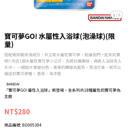
1
/
8
寶可夢GO! 水屬性入浴球(泡澡球)(限
量)
搭配玻尿酸保濕成分，共五款水屬性寶可夢，就讓我們一起來抓寶
吧!! 內含1個水屬性寶可夢小公仔，先將封膜撕掉，再將入浴球丟入
水中， 一開始水會變白色，漸漸的轉變為藍色，等溶化後，就可以
補捉到寶可夢喔！ 香氣：海洋香
BANDAI
「寶可夢GO! 屬性入浴球」新登場，全系列共18種屬性的寶可夢為
主題
NT$280
商品編號:
BD005304