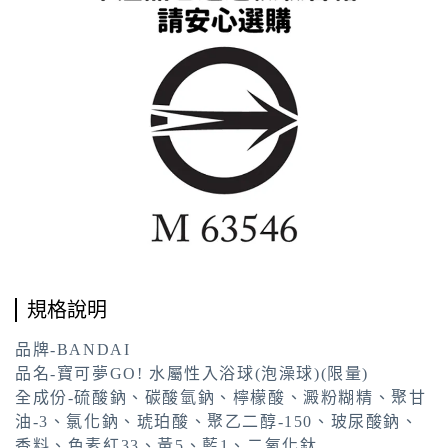
規格說明
品牌-BANDAI
品名-寶可夢GO! 水屬性入浴球(泡澡球)(限量)
全成份-硫酸鈉、碳酸氫鈉、檸檬酸、澱粉糊精、聚甘
油-3、氯化鈉、琥珀酸、聚乙二醇-150、玻尿酸鈉、
香料、色素紅33、黃5、藍1、二氧化鈦