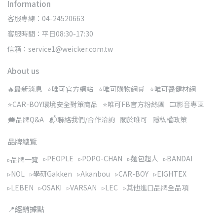
Information
客服專線：04-24520663
客服時間：平日08:30-17:30
信箱：service1@weicker.com.tw
About us
🔥最新消息
⭐唯可官方網站
⭐唯可購物網🛒
⭐唯可醫健材網
⭐CAR-BOY環境安全對策商品
⭐唯可FB官方粉絲團
🎞️影音專區
🗯️品牌Q&A
📬聯絡我們/合作洽詢
關於唯可
隱私權政策
品牌總覽
▹PEOPLE
▹POPO-CHAN
▹麵包超人
▹BANDAI
▹品牌一覽
▹NOL
▹學研Gakken
▹Akanbou
▹CAR-BOY
▹EIGHTEX
▹LEBEN
▹OSAKI
▹VARSAN
▹LEC
▹其他進口品牌全品項
📍經銷據點