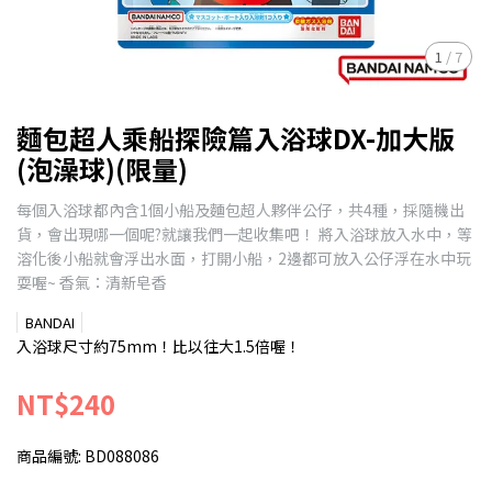
1
/
7
麵包超人乘船探險篇入浴球DX-加大版
(泡澡球)(限量)
每個入浴球都內含1個小船及麵包超人夥伴公仔，共4種，採隨機出
貨，會出現哪一個呢?就讓我們一起收集吧！ 將入浴球放入水中，等
溶化後小船就會浮出水面，打開小船，2邊都可放入公仔浮在水中玩
耍喔~ 香氣：清新皂香
BANDAI
入浴球尺寸約75mm！比以往大1.5倍喔！
NT$240
商品編號:
BD088086