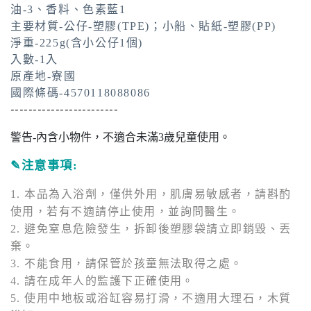
油-3、香料、色素藍1
主要材質-公仔-塑膠(TPE)；小船、貼紙-塑膠(PP)
淨重-225g(含小公仔1個)
入數-1入
原產地-寮國
國際條碼-4570118088086
------------------------
警告-內含小物件，不適合未滿3歲兒童使用。
✎
注意事項:
1. 本品為入浴劑，僅供外用，肌膚易敏感者，請斟酌
使用，若有不適請停止使用，並詢問醫生。
2. 避免窒息危險發生，拆卸後塑膠袋請立即銷毀、丟
棄。
3. 不能食用，請保管於孩童無法取得之處。
4. 請在成年人的監護下正確使用。
5. 使用中地板或浴缸容易打滑，不適用大理石，木質