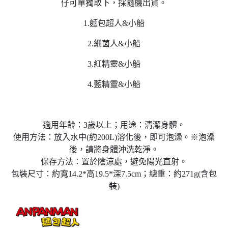
仔可單獨取下，採隨機出貨。
1.麵包超人&小船
2.細菌人&小船
3.紅精靈&小船
4.藍精靈&小船
適用年齡：3歲以上；用途：清潔身體。
使用方法：放入水中(約200L)溶化後，即可泡澡。※泡澡
後，請將身體沖洗乾淨。
保存方法：置於陰涼處，避免陽光直射。
包裝尺寸：約寬14.2*高19.5*深7.5cm；總重：約271g(含包
裝)