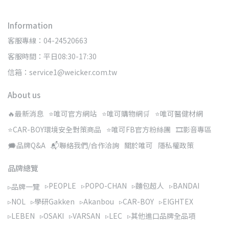
Information
客服專線：04-24520663
客服時間：平日08:30-17:30
信箱：service1@weicker.com.tw
About us
🔥最新消息
⭐唯可官方網站
⭐唯可購物網🛒
⭐唯可醫健材網
⭐CAR-BOY環境安全對策商品
⭐唯可FB官方粉絲團
🎞️影音專區
🗯️品牌Q&A
📬聯絡我們/合作洽詢
關於唯可
隱私權政策
品牌總覽
▹PEOPLE
▹POPO-CHAN
▹麵包超人
▹BANDAI
▹品牌一覽
▹NOL
▹學研Gakken
▹Akanbou
▹CAR-BOY
▹EIGHTEX
▹LEBEN
▹OSAKI
▹VARSAN
▹LEC
▹其他進口品牌全品項