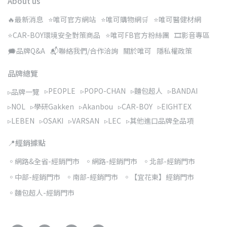
About us
🔥最新消息
⭐唯可官方網站
⭐唯可購物網🛒
⭐唯可醫健材網
⭐CAR-BOY環境安全對策商品
⭐唯可FB官方粉絲團
🎞️影音專區
🗯️品牌Q&A
📬聯絡我們/合作洽詢
關於唯可
隱私權政策
品牌總覽
▹PEOPLE
▹POPO-CHAN
▹麵包超人
▹BANDAI
▹品牌一覽
▹NOL
▹學研Gakken
▹Akanbou
▹CAR-BOY
▹EIGHTEX
▹LEBEN
▹OSAKI
▹VARSAN
▹LEC
▹其他進口品牌全品項
📍經銷據點
◦網路&全省-經銷門市
◦網路-經銷門市
◦北部-經銷門市
◦中部-經銷門市
◦南部-經銷門市
◦【宜花東】經銷門市
◦麵包超人-經銷門市