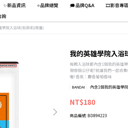
✨新品資訊
⭐品牌總覽
🗯️品牌Q&A
🎞️影音專
洽詢
學院入浴球(泡澡球)(限量)
我的英雄學院入浴球
每顆入浴球都內含1個我的英雄學
現哪個公仔呢?就讓我們一起收集
喔! 香氣：麝香葡萄香味
內含1個我的英雄學院
BANDAI
NT$180
商品編號:
BD894223