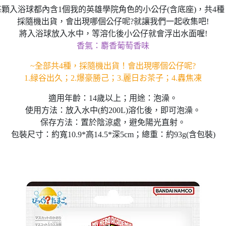
每顆入浴球都內含1個我的英雄學院角色的小公仔(含底座)，共4種
採隨機出貨，會出現哪個公仔呢?就讓我們一起收集吧!
將入浴球放入水中，等溶化後小公仔就會浮出水面喔!
香氣：麝香葡萄香味
~全部共4種，採隨機出貨！會出現哪個公仔呢?
1.緑谷出久；2.爆豪勝己；3.麗日お茶子；4.轟焦凍
適用年齡：14歲以上；用途：泡澡。
使用方法：放入水中(約200L)溶化後，即可泡澡。
保存方法：置於陰涼處，避免陽光直射。
包裝尺寸：約寬10.9*高14.5*深5cm；總重：約93g(含包裝)