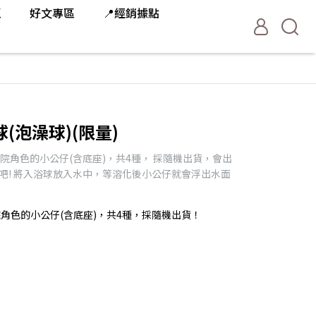
區
好文專區
📍經銷據點
(泡澡球)(限量)
院角色的小公仔(含底座)，共4種， 採隨機出貨，會出
吧! 將入浴球放入水中，等溶化後小公仔就會浮出水面
角色的小公仔(含底座)，共4種，採隨機出貨！