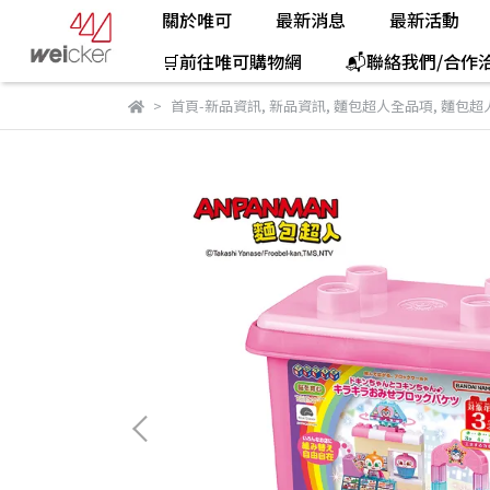
關於唯可
最新消息
最新活動
🛒前往唯可購物網
📬聯絡我們/合作
首頁-新品資訊
,
新品資訊
,
麵包超人全品項
,
麵包超