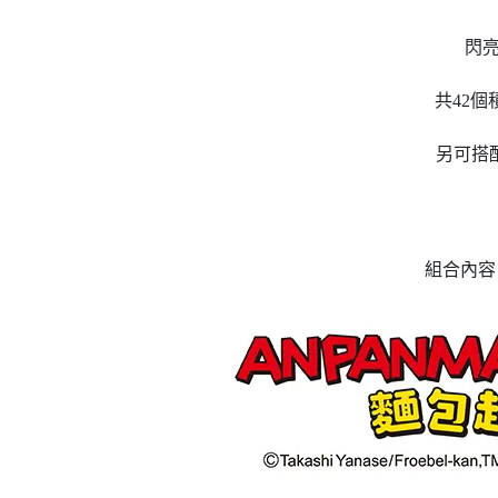
閃
共42
另可搭
組合內容