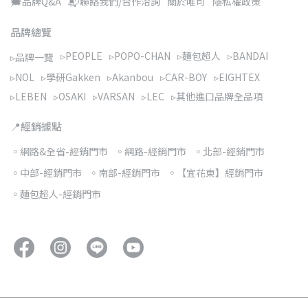
🗯️品牌Q&A
📬聯絡我們/合作洽詢
關於唯可
隱私權政策
品牌總覽
▹PEOPLE
▹POPO-CHAN
▹麵包超人
▹BANDAI
▹品牌一覽
▹NOL
▹學研Gakken
▹Akanbou
▹CAR-BOY
▹EIGHTEX
▹LEBEN
▹OSAKI
▹VARSAN
▹LEC
▹其他進口品牌全品項
📍經銷據點
◦網路&全省-經銷門市
◦網路-經銷門市
◦北部-經銷門市
◦中部-經銷門市
◦南部-經銷門市
◦【宜花東】經銷門市
◦麵包超人-經銷門市