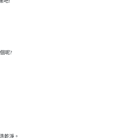
集吧!
個呢?
沖洗乾淨。