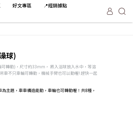
區
好文專區
📍經銷據點
澡球)
輪可轉動)，尺寸約33mm， 將入浴球放入水中，等溶
中吊車不只車輪可轉動，機械手臂也可以動喔! 趕快一起
車為主題，車車構造能動，車輪也可轉動喔！共8種，