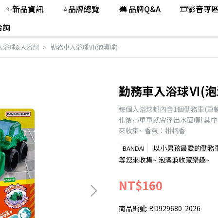
✨新品資訊
⭐品牌總覽
🗯️品牌Q&A
🎞️影音專
洽詢
I入浴球&入浴劑
勤務車入浴球Ⅵ(泡澡球)
勤務車入浴球Ⅵ(泡
每個入浴球都內含1個勤務車(車
化後小車車就會浮出水面喔! 其
來收集~ 香氣：柑橘香
以小男孩最愛的勤務
BANDAI
等您來收集~ 泡澡兼收藏樂趣~
NT$160
商品編號:
BD929680-2026