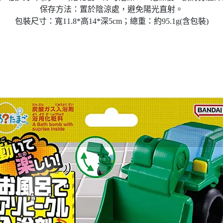
保存方法：置於陰涼處，避免陽光直射。
包裝尺寸：寬11.8*高14*深5cm；總重：約95.1g(含包裝)