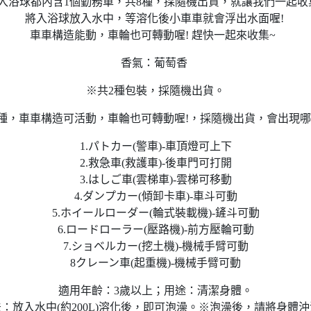
入浴球都內含1個勤務車，共8種，採隨機出貨，就讓我們一起收
將入浴球放入水中，等溶化後小車車就會浮出水面喔!
車車構造能動，車輪也可轉動喔! 趕快一起來收集~
香氣：葡萄香
※共2種包裝，採隨機出貨。
8種，車車構造可活動，車輪也可轉動喔!，採隨機出貨，會出現哪
1.パトカー(警車)-車頂燈可上下
2.救急車(救護車)-後車門可打開
3.はしご車(雲梯車)-雲梯可移動
4.ダンプカー(傾卸卡車)-車斗可動
5.ホイールローダー(輪式裝載機)-鏟斗可動
6.ロードローラー(壓路機)-前方壓輪可動
7.ショベルカー(挖土機)-機械手臂可動
8クレーン車(起重機)-機械手臂可動
適用年齡：3歲以上；用途：清潔身體。
：放入水中(約200L)溶化後，即可泡澡。※泡澡後，請將身體