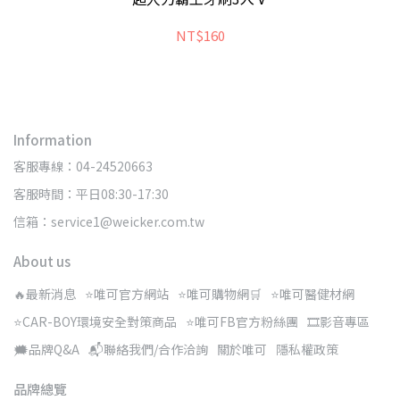
NT$160
Information
客服專線：04-24520663
客服時間：平日08:30-17:30
信箱：service1@weicker.com.tw
About us
🔥最新消息
⭐唯可官方網站
⭐唯可購物網🛒
⭐唯可醫健材網
⭐CAR-BOY環境安全對策商品
⭐唯可FB官方粉絲團
🎞️影音專區
🗯️品牌Q&A
📬聯絡我們/合作洽詢
關於唯可
隱私權政策
品牌總覽