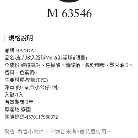
規格說明
品牌-BANDAI
品名-皮克敏入浴球Vol.2(泡澡球)(限量)
全成份-碳酸氫鈉、檸檬酸、硫酸鈉、澱粉糊精、聚甘油-3、
香料、色素黃6
主要材質-塑膠(TPE)
淨重-約75g(含小公仔1個)
入數-1入
有效期間-3年
原產地-寮國
國際條碼-4570117968372
警告-內含小物件，不適合未滿3歲兒童使用。