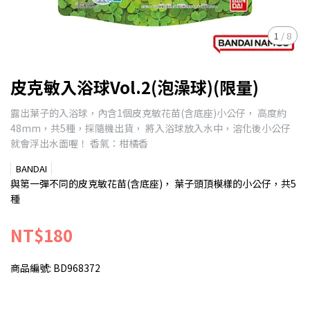
1
/
8
皮克敏入浴球Vol.2(泡澡球)(限量)
露出葉子的入浴球，內含1個皮克敏花苗(含底座)小公仔， 高度約
48mm，共5種，採隨機出貨， 將入浴球放入水中，溶化後小公仔
就會浮出水面喔！ 香氣：柑橘香
BANDAI
與第一彈不同的皮克敏花苗(含底座)， 葉子頭頂模樣的小公仔，共5
種
NT$180
商品編號:
BD968372