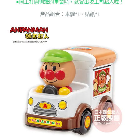
●向上打開側邊的車窗時，就會出現土司超人喔！
產品組合：本體*1、貼紙*1