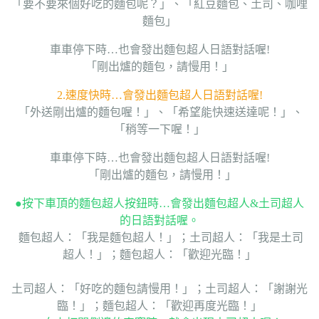
「要不要來個好吃的麵包呢？」、「紅豆麵包、土司、咖哩
麵包」
車車停下時…也會發出麵包超人日語對話喔!
「剛出爐的麵包，請慢用！」
2.速度快時…會發出麵包超人日語對話喔!
「外送剛出爐的麵包喔！」、「希望能快速送達呢！」、
「稍等一下喔！」
車車停下時…也會發出麵包超人日語對話喔!
「剛出爐的麵包，請慢用！」
●按下車頂的麵包超人按鈕時…會發出麵包超人&土司超人
的日語對話喔。
麵包超人：「我是麵包超人！」；土司超人：「我是土司
超人！」；麵包超人：「歡迎光臨！」
土司超人：「好吃的麵包請慢用！」；土司超人：「謝謝光
臨！」；麵包超人：「歡迎再度光臨！」