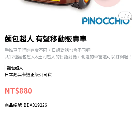
1
/
2
麵包超人 有聲移動販賣車
手推車子行進速度不同，日語對話也會不同喔!
共12種麵包超人&土司超人的日語對話，側邊的車窗還可以打開喔！
麵包超人
日本經典卡通正版公司貨
NT$880
商品編號:
BDA319226