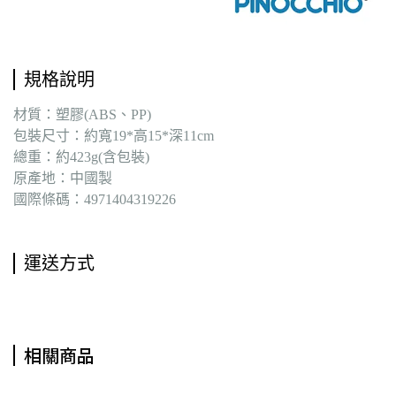
規格說明
材質：塑膠(ABS、PP)
包裝尺寸：約寬19*高15*深11cm
總重：約423g(含包裝)
原產地：中國製
國際條碼：4971404319226
運送方式
相關商品