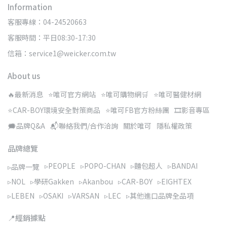
Information
客服專線：04-24520663
客服時間：平日08:30-17:30
信箱：service1@weicker.com.tw
About us
🔥最新消息
⭐唯可官方網站
⭐唯可購物網🛒
⭐唯可醫健材網
⭐CAR-BOY環境安全對策商品
⭐唯可FB官方粉絲團
🎞️影音專區
🗯️品牌Q&A
📬聯絡我們/合作洽詢
關於唯可
隱私權政策
品牌總覽
▹PEOPLE
▹POPO-CHAN
▹麵包超人
▹BANDAI
▹品牌一覽
▹NOL
▹學研Gakken
▹Akanbou
▹CAR-BOY
▹EIGHTEX
▹LEBEN
▹OSAKI
▹VARSAN
▹LEC
▹其他進口品牌全品項
📍經銷據點