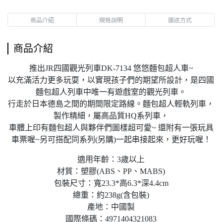
商品介紹
規格說明
運送方式
商品介紹
推出JR四國觀光列車DK-7134 悠悠麵包超人車~
以充滿活力更多玩耍，以實現孩子們的期望所設計，是四國
麵包超人列車中唯一有遊戲室的觀光列車。
行走於日本德島之間的期間限定路線。麵包超人輕軌列車，
製作精細，屬高品質HQ系列車，
車體上印有麵包超人與夥伴們圖樣超可愛~ 還附有一張玩具
車票喔~另可搭配同系列(另購)一起串接起來，更好玩喔！
適用年齡：3歲以上
材質：塑膠(ABS、PP、MABS)
包裝尺寸：寬23.3*高6.3*深4.4cm
總重：約238g(含包裝)
產地：中國製
國際條碼：4971404321083