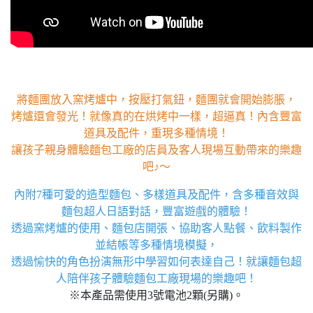
將麵團放入窯烤爐中，按壓打氣鈕，麵團就會開始膨脹，
烤爐還會發光！就像真的在烘烤中一樣，超逼真！內含豐富
道具及配件，重現多種情境！
讓孩子親身體驗麵包工廠的店員及客人現場互動帶來的樂趣
吧♪～
內附7種可愛的造型麵包、多樣道具及配件，含多種音效與
麵包超人日語對話，豐富遊戲的體驗！
透過窯烤爐的使用、麵包店開張、協助客人點餐、飲料製作
並結帳等多種情境模擬，
透過愉快的角色扮演無形中學習如何表達自己！就讓麵包超
人陪伴孩子體驗麵包工廠現場的樂趣吧！
※本產品需使用3號電池2顆(另購)。