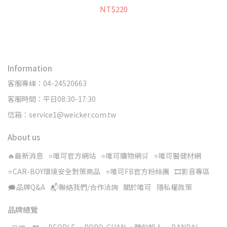
NT$220
Information
客服專線：04-24520663
客服時間：平日08:30-17:30
信箱：service1@weicker.com.tw
About us
🔥最新消息
⭐唯可官方網站
⭐唯可購物網🛒
⭐唯可醫健材網
⭐CAR-BOY環境安全對策商品
⭐唯可FB官方粉絲團
🎞️影音專區
🗯️品牌Q&A
📬聯絡我們/合作洽詢
關於唯可
隱私權政策
品牌總覽