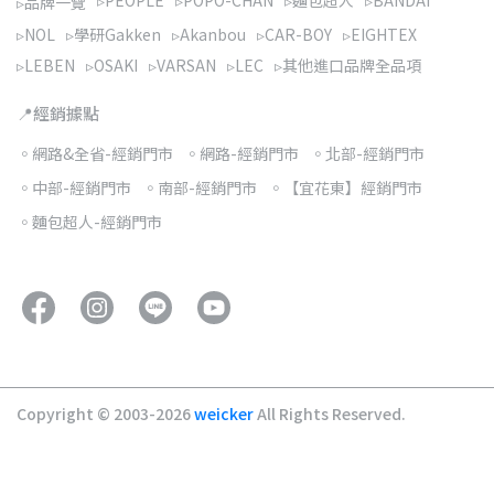
▹PEOPLE
▹POPO-CHAN
▹麵包超人
▹BANDAI
▹品牌一覽
▹NOL
▹學研Gakken
▹Akanbou
▹CAR-BOY
▹EIGHTEX
▹LEBEN
▹OSAKI
▹VARSAN
▹LEC
▹其他進口品牌全品項
📍經銷據點
◦網路&全省-經銷門市
◦網路-經銷門市
◦北部-經銷門市
◦中部-經銷門市
◦南部-經銷門市
◦【宜花東】經銷門市
◦麵包超人-經銷門市
Copyright © 2003-2026
weicker
All Rights Reserved.