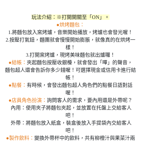
玩法介紹：※打開開關至「ON」。
●烘烤麵包：
1.將麵包放入窯烤爐，音樂開始播放，烤爐也會發光喔！
2.按壓打氣鈕，麵團就會慢慢開始膨脹，就像真的在烘烤一
樣！
3.打開窯烤爐，現烤美味麵包就出爐囉！
●結帳：
夾起麵包按壓收銀檯，就會發出「嗶」的聲音，
麵包超人還會告訴你多少錢喔！可選擇現金或信用卡進行結
帳！
●點餐：
有時候，會發出麵包超人角色們的點餐日語對話
喔！
●店員角色扮演：
詢問客人的需求，要內用還是外帶呢？
內用：使用夾子將麵包夾起，並放置在托盤上交給客人
吧！
外帶：將麵包放入紙盒，裝盒後放入手提袋內交給客人
吧！
●製作飲料：
變換外帶杯中的飲料，共有柳橙汁與果菜汁兩