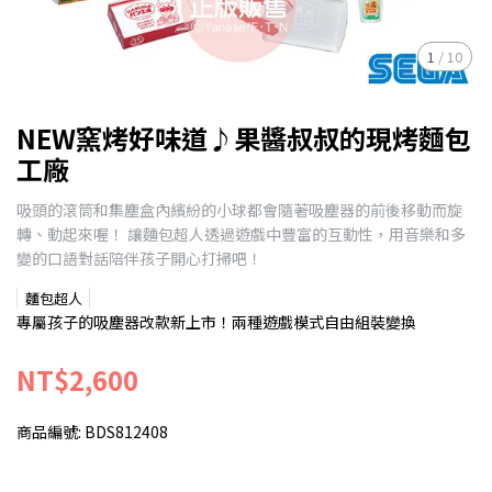
1
/
10
NEW窯烤好味道♪果醬叔叔的現烤麵包
工廠
吸頭的滾筒和集塵盒內繽紛的小球都會隨著吸塵器的前後移動而旋
轉、動起來喔！ 讓麵包超人透過遊戲中豐富的互動性，用音樂和多
變的口語對話陪伴孩子開心打掃吧！
麵包超人
專屬孩子的吸塵器改款新上市！兩種遊戲模式自由組裝變換
NT$2,600
商品編號:
BDS812408