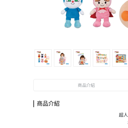
商品介紹
商品介紹
超人