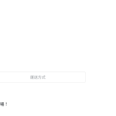
運送方式
場！
！