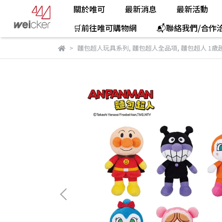
關於唯可
最新消息
最新活動
🛒前往唯可購物網
📬聯絡我們/合作
麵包超人玩具系列
,
麵包超人全品項
,
麵包超人 1歲