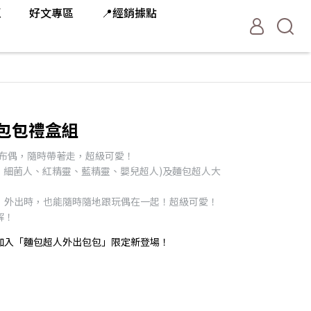
區
好文專區
📍經銷據點
包包禮盒組
色布偶，隨時帶著走，超級可愛！
、細菌人、紅精靈、藍精靈、嬰兒超人)及麵包超人大
，外出時，也能隨時隨地跟玩偶在一起！超級可愛！
解！
加入「麵包超人外出包包」限定新登場！