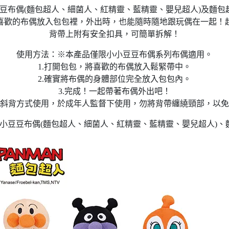
豆豆布偶(麵包超人、細菌人、紅精靈、藍精靈、嬰兒超人)及麵包
喜歡的布偶放入包包裡，外出時，也能隨時隨地跟玩偶在一起！
背帶上附有安全扣具，可簡單拆解！
使用方法：※本產品僅限小小豆豆布偶系列布偶適用。
1.打開包包，將喜歡的布偶放入鬆緊帶中。
2.確實將布偶的身體部位完全放入包包內。
3.完成！一起帶著布偶外出吧！
斜背方式使用，於成年人監督下使用，勿將背帶纏繞頸部，以免
小小豆豆布偶(麵包超人、細菌人、紅精靈、藍精靈、嬰兒超人)、