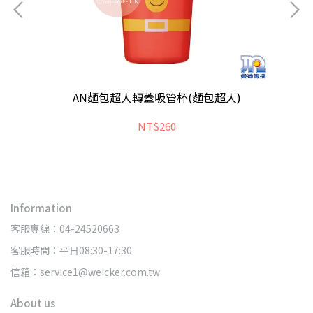
AN麵包超人轉蓋吸管杯(麵包超人)
NT$260
Information
客服專線：04-24520663
客服時間：平日08:30-17:30
信箱：service1@weicker.com.tw
About us