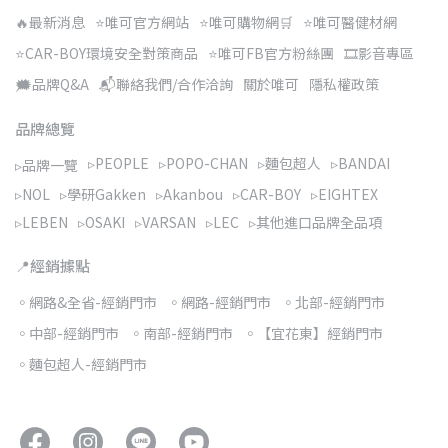
🔥最新消息
⭐唯可官方網站
⭐唯可購物網🛒
⭐唯可醫健材網
⭐CAR-BOY環境安全對策商品
⭐唯可FB官方粉絲團
🎞️影音專區
🗯️品牌Q&A
📬聯絡我們/合作洽詢
關於唯可
隱私權政策
品牌總覽
▹PEOPLE
▹POPO-CHAN
▹麵包超人
▹BANDAI
▹品牌一覽
▹NOL
▹學研Gakken
▹Akanbou
▹CAR-BOY
▹EIGHTEX
▹LEBEN
▹OSAKI
▹VARSAN
▹LEC
▹其他進口品牌全品項
📍經銷據點
◦網路&全省-經銷門市
◦網路-經銷門市
◦北部-經銷門市
◦中部-經銷門市
◦南部-經銷門市
◦【宜花東】經銷門市
◦麵包超人-經銷門市