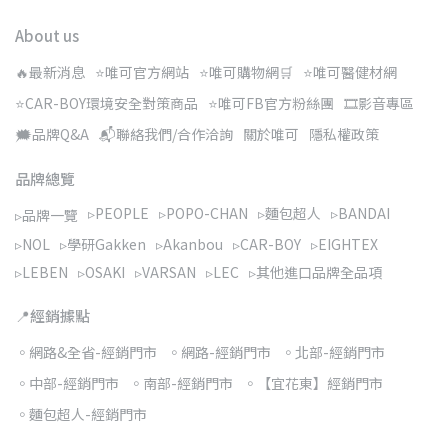
About us
🔥最新消息
⭐唯可官方網站
⭐唯可購物網🛒
⭐唯可醫健材網
⭐CAR-BOY環境安全對策商品
⭐唯可FB官方粉絲團
🎞️影音專區
🗯️品牌Q&A
📬聯絡我們/合作洽詢
關於唯可
隱私權政策
品牌總覽
▹PEOPLE
▹POPO-CHAN
▹麵包超人
▹BANDAI
▹品牌一覽
▹NOL
▹學研Gakken
▹Akanbou
▹CAR-BOY
▹EIGHTEX
▹LEBEN
▹OSAKI
▹VARSAN
▹LEC
▹其他進口品牌全品項
📍經銷據點
◦網路&全省-經銷門市
◦網路-經銷門市
◦北部-經銷門市
◦中部-經銷門市
◦南部-經銷門市
◦【宜花東】經銷門市
◦麵包超人-經銷門市