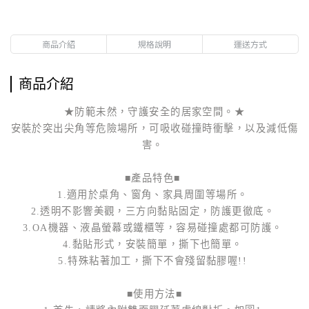
商品介紹
規格說明
運送方式
商品介紹
★防範未然，守護安全的居家空間。★
安裝於突出尖角等危險場所，可吸收碰撞時衝擊，以及減低傷
害。
■產品特色■
1.適用於桌角、窗角、家具周圍等場所。
2.透明不影響美觀，三方向黏貼固定，防護更徹底。
3.OA機器、液晶螢幕或鐵櫃等，容易碰撞處都可防護。
4.黏貼形式，安裝簡單，撕下也簡單。
5.特殊粘著加工，撕下不會殘留黏膠喔!!
■使用方法■