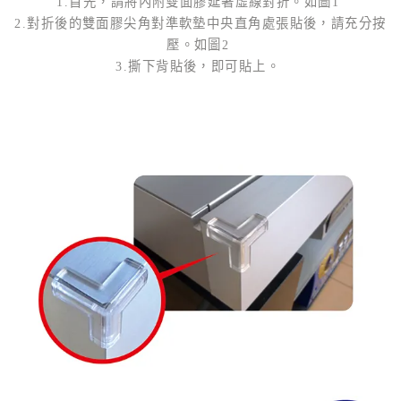
1.首先，請將內附雙面膠延著虛線對折。如圖1
2.對折後的雙面膠尖角對準軟墊中央直角處張貼後，請充分按
壓。如圖2
3.撕下背貼後，即可貼上。