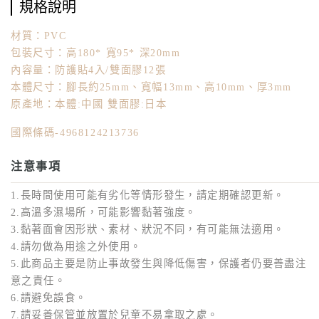
規格說明
材質：PVC
包裝尺寸：高180* 寬95* 深20mm
內容量：防護貼4入/雙面膠12張
本體尺寸：腳長約25mm、寬幅13mm、高10mm、厚3mm
原產地：本體:中國 雙面膠:日本
國際條碼-4968124213736
注意事項
1.長時間使用可能有劣化等情形發生，請定期確認更新。
2.高溫多濕場所，可能影響黏著強度。
3.黏著面會因形狀、素材、狀況不同，有可能無法適用。
4.請勿做為用途之外使用。
5.此商品主要是防止事故發生與降低傷害，保護者仍要善盡注
意之責任。
6.請避免誤食。
7.請妥善保管並放置於兒童不易拿取之處。