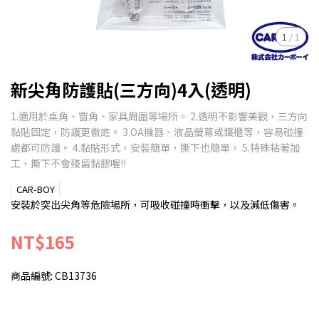
1
/
1
新尖角防護貼(三方向)4入(透明)
1.適用於桌角、窗角、家具周圍等場所。 2.透明不影響美觀，三方向
黏貼固定，防護更徹底。 3.OA機器、液晶螢幕或鐵櫃等，容易碰撞
處都可防護。 4.黏貼形式，安裝簡單，撕下也簡單。 5.特殊粘著加
工，撕下不會殘留黏膠喔!!
CAR-BOY
安裝於突出尖角等危險場所，可吸收碰撞時衝擊，以及減低傷害。
NT$165
商品編號:
CB13736