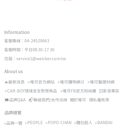
Information
客服專線：04-24520663
客服時間：平日08:30-17:30
信箱：service1@weicker.com.tw
About us
🔥最新消息
⭐唯可官方網站
⭐唯可購物網🛒
⭐唯可醫健材網
⭐CAR-BOY環境安全對策商品
⭐唯可FB官方粉絲團
🎞️影音專區
🗯️品牌Q&A
📬聯絡我們/合作洽詢
關於唯可
隱私權政策
品牌總覽
▹PEOPLE
▹POPO-CHAN
▹麵包超人
▹BANDAI
▹品牌一覽