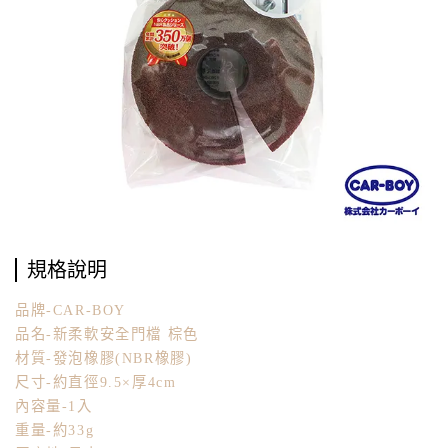
規格說明
品牌-CAR-BOY
品名-新柔軟安全門檔 棕色
材質-發泡橡膠(NBR橡膠)
尺寸-約直徑9.5×厚4cm
內容量-1入
重量-約33g