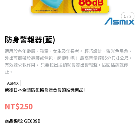
1
/
3
防身警報器(藍)
適用於各年齡層、孩童、女生及年長者。 輕巧設計，螢光色吊帶，
外出可攜帶於褲腰或包包，超便利呢！ 最高音量達86分貝/1公尺，
有效達求救作用。 只要拉出插銷就會發出警報聲，插回插銷就停
止。
ASMIX
榮獲日本全國防犯協會連合會的推獎商品!
NT$250
商品編號:
GE039B