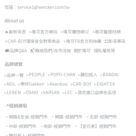
信箱：service1@weicker.com.tw
About us
🔥最新消息
⭐唯可官方網站
⭐唯可購物網🛒
⭐唯可醫健材網
⭐CAR-BOY環境安全對策商品
⭐唯可FB官方粉絲團
🎞️影音專區
🗯️品牌Q&A
📬聯絡我們/合作洽詢
關於唯可
隱私權政策
品牌總覽
▹PEOPLE
▹POPO-CHAN
▹麵包超人
▹BANDAI
▹品牌一覽
▹NOL
▹學研Gakken
▹Akanbou
▹CAR-BOY
▹EIGHTEX
▹LEBEN
▹OSAKI
▹VARSAN
▹LEC
▹其他進口品牌全品項
📍經銷據點
◦網路&全省-經銷門市
◦網路-經銷門市
◦北部-經銷門市
◦中部-經銷門市
◦南部-經銷門市
◦【宜花東】經銷門市
◦麵包超人-經銷門市