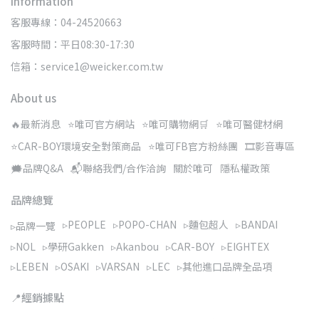
Information
客服專線：04-24520663
客服時間：平日08:30-17:30
信箱：service1@weicker.com.tw
About us
🔥最新消息
⭐唯可官方網站
⭐唯可購物網🛒
⭐唯可醫健材網
⭐CAR-BOY環境安全對策商品
⭐唯可FB官方粉絲團
🎞️影音專區
🗯️品牌Q&A
📬聯絡我們/合作洽詢
關於唯可
隱私權政策
品牌總覽
▹PEOPLE
▹POPO-CHAN
▹麵包超人
▹BANDAI
▹品牌一覽
▹NOL
▹學研Gakken
▹Akanbou
▹CAR-BOY
▹EIGHTEX
▹LEBEN
▹OSAKI
▹VARSAN
▹LEC
▹其他進口品牌全品項
📍經銷據點