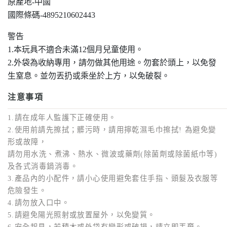
原產地-中國
國際條碼-4895210602443
警告
1.本玩具不適合未滿12個月兒童使用。
2.外袋為收納專用，請勿做其他用途。勿套於頭上，以免發
生窒息。並勿丟扔或乘坐於上方，以免破裂。
注意事項
1.請在成年人監護下正確使用。
2.使用前請先擦拭；髒污時，請用擰乾濕毛巾擦拭! 為避免變
形或故障，
請勿用水洗、煮沸、熱水、微波或藥劑(除菌劑或除菌紙巾等)
及各式消毒鍋消毒。
3.產品內的小配件，請小心使用避免套住手指、頭髮及衣服等
危險發生。
4.請勿放入口中。
5.請避免陽光照射或放置屋外，以免變質。