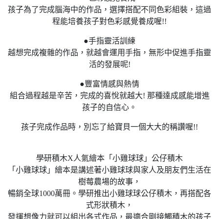
孩子為了完成腦海中的作品，選擇搭配不同色彩組裝，這過
程能培養孩子對色彩感覺養成喔!!
●手指靈活訓練
越想完成複雜的作品，就越會運用手指，無形中促進手指靈
活的發展呢!
●豐富情感與熱情
組合過程越是辛苦，完成的喜悅就越大! 那種達成感能增進
孩子的自信心。
孩子完成作品時，別忘了給寶貝一個大大的稱讚喔!!
學研積木X人氣繪本「小雞球球」公仔積木
「小雞球球」繪本是講述著小雞球球與家人及朋友們生活在
樹莓農場的故事，
暢銷全球1000萬冊。學研推出小雞球球公仔積木，再搭配各
式形狀積木，
發揮想像力就可以組出各式作品，最適合剛接觸積木的孩子