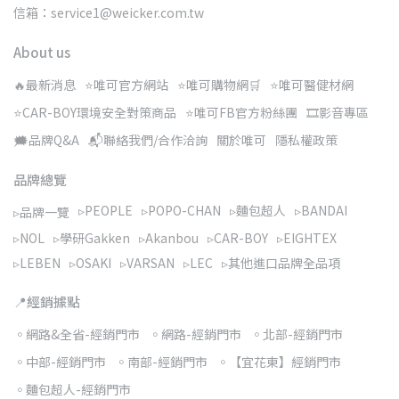
信箱：service1@weicker.com.tw
About us
🔥最新消息
⭐唯可官方網站
⭐唯可購物網🛒
⭐唯可醫健材網
⭐CAR-BOY環境安全對策商品
⭐唯可FB官方粉絲團
🎞️影音專區
🗯️品牌Q&A
📬聯絡我們/合作洽詢
關於唯可
隱私權政策
品牌總覽
▹PEOPLE
▹POPO-CHAN
▹麵包超人
▹BANDAI
▹品牌一覽
▹NOL
▹學研Gakken
▹Akanbou
▹CAR-BOY
▹EIGHTEX
▹LEBEN
▹OSAKI
▹VARSAN
▹LEC
▹其他進口品牌全品項
📍經銷據點
◦網路&全省-經銷門市
◦網路-經銷門市
◦北部-經銷門市
◦中部-經銷門市
◦南部-經銷門市
◦【宜花東】經銷門市
◦麵包超人-經銷門市