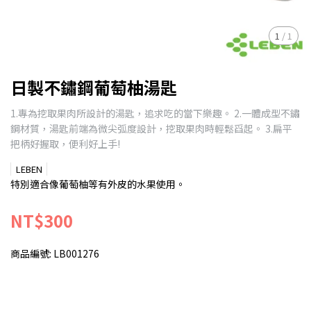
1
/
1
日製不鏽鋼葡萄柚湯匙
1.專為挖取果肉所設計的湯匙，追求吃的當下樂趣。 2.一體成型不鏽
鋼材質，湯匙前端為微尖弧度設計，挖取果肉時輕鬆舀起。 3.扁平
把柄好握取，便利好上手!
LEBEN
特別適合像葡萄柚等有外皮的水果使用。
NT$300
商品編號:
LB001276