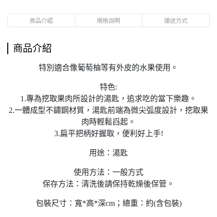
商品介紹
規格說明
運送方式
商品介紹
特別適合像葡萄柚等有外皮的水果使用。
特色:
1.專為挖取果肉所設計的湯匙，追求吃的當下樂趣。
2.一體成型不鏽鋼材質，湯匙前端為微尖弧度設計，挖取果
肉時輕鬆舀起。
3.扁平把柄好握取，便利好上手!
用途：湯匙
使用方法：一般方式
保存方法：清洗後請保持乾燥後保管。
包裝尺寸：寬*高*深cm；總重：約(含包裝)