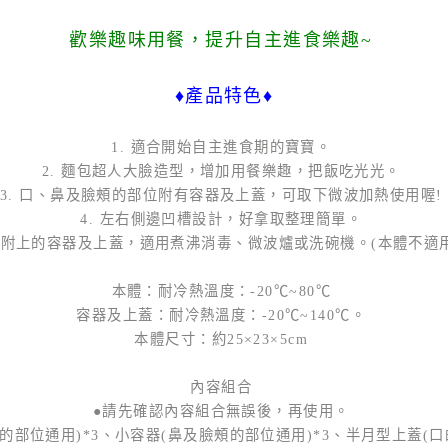
歡樂趣味用餐，提升自主進食樂趣~
♦產品特色♦
1. 適合開始自主進食期的寶寶。
2. 麵包超人大臉造型，增加用餐樂趣，把飯吃光光。
3. 口、鼻及臉頰的部位附有容器及上蓋，可取下微波加熱使用喔
4. 左右側邊凹槽設計，好拿取整理簡單。
. 附上的容器及上蓋，適用煮沸消毒、微波爐或洗碗機。(本體不適
本體：耐冷熱溫度：-20℃~80℃
容器及上蓋：耐冷熱溫度：-20℃~140℃。
本體尺寸：約25×23×5cm
內容組合
●請先確認內容組合無誤後，再使用。
的部位通用)*3、小容器(鼻及臉頰的部位通用)*3、半月型上蓋(口的