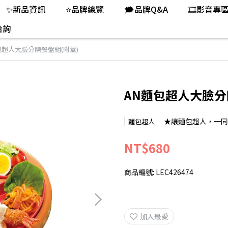
✨新品資訊
⭐品牌總覽
🗯️品牌Q&A
🎞️影音專
洽詢
包超人大臉分隔餐盤組(附蓋)
AN麵包超人大臉分
★讓麵包超人，一同
麵包超人
NT$680
商品編號:
LEC426474
加入最愛