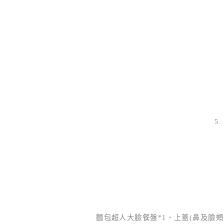
5
麵包超人大臉餐盤*1、上蓋(鼻及臉頰