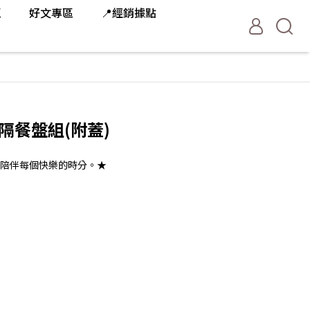
區
好文專區
📍經銷據點
隔餐盤組(附蓋)
陪伴每個快樂的時分。★