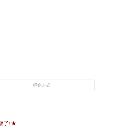
運送方式
，
飯了!★