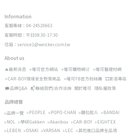
Information
客服專線：04-24520663
客服時間：平日08:30-17:30
信箱：service1@weicker.com.tw
About us
🔥最新消息
⭐唯可官方網站
⭐唯可購物網🛒
⭐唯可醫健材網
⭐CAR-BOY環境安全對策商品
⭐唯可FB官方粉絲團
🎞️影音專區
🗯️品牌Q&A
📬聯絡我們/合作洽詢
關於唯可
隱私權政策
品牌總覽
▹PEOPLE
▹POPO-CHAN
▹麵包超人
▹BANDAI
▹品牌一覽
▹NOL
▹學研Gakken
▹Akanbou
▹CAR-BOY
▹EIGHTEX
▹LEBEN
▹OSAKI
▹VARSAN
▹LEC
▹其他進口品牌全品項