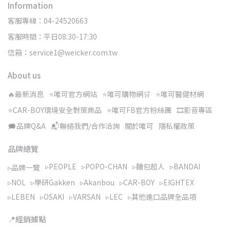
Information
客服專線：04-24520663
客服時間：平日08:30-17:30
信箱：service1@weicker.com.tw
About us
🔥最新消息
⭐唯可官方網站
⭐唯可購物網🛒
⭐唯可醫健材網
⭐CAR-BOY環境安全對策商品
⭐唯可FB官方粉絲團
🎞️影音專區
🗯️品牌Q&A
📬聯絡我們/合作洽詢
關於唯可
隱私權政策
品牌總覽
▹PEOPLE
▹POPO-CHAN
▹麵包超人
▹BANDAI
▹品牌一覽
▹NOL
▹學研Gakken
▹Akanbou
▹CAR-BOY
▹EIGHTEX
▹LEBEN
▹OSAKI
▹VARSAN
▹LEC
▹其他進口品牌全品項
📍經銷據點