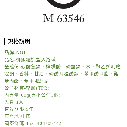
規格說明
品牌-NOL
品名-御飯糰造型入浴球
全成份-碳酸氫鈉、檸檬酸、硫酸鈉、水、聚乙烯吡咯
烷酮、香料、甘油、硫酸月桂酸鈉、苯甲酸甲脂、羥
苯丙酯、苯甲地那銨
公仔材質-塑膠(TPR)
內含量-60g(含小公仔1個)
入數-1入
有效期限-5年
原產地-中國
國際條碼-4535304709442