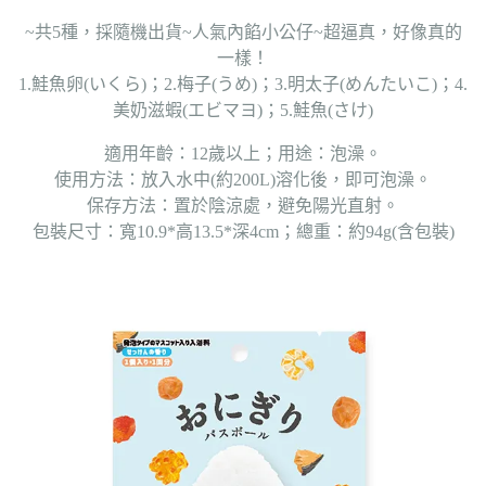
~共5種，採隨機出貨~人氣內餡小公仔~超逼真，好像真的
一樣！
1.鮭魚卵(いくら)；2.梅子(うめ)；3.明太子(めんたいこ)；4.
美奶滋蝦(エビマヨ)；5.鮭魚(さけ)
適用年齡：12歲以上；用途：泡澡。
使用方法：放入水中(約200L)溶化後，即可泡澡。
保存方法：置於陰涼處，避免陽光直射。
包裝尺寸：寬10.9*高13.5*深4cm；總重：約94g(含包裝)