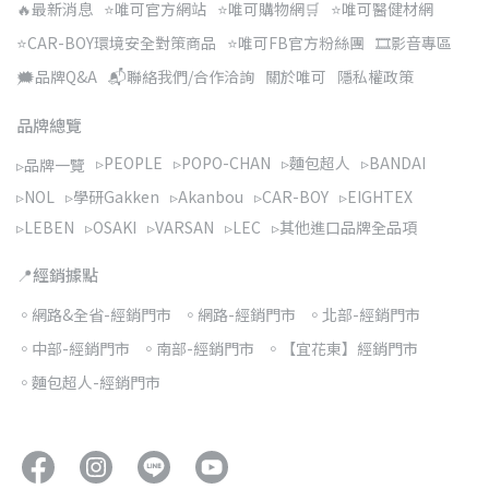
🔥最新消息
⭐唯可官方網站
⭐唯可購物網🛒
⭐唯可醫健材網
⭐CAR-BOY環境安全對策商品
⭐唯可FB官方粉絲團
🎞️影音專區
🗯️品牌Q&A
📬聯絡我們/合作洽詢
關於唯可
隱私權政策
品牌總覽
▹PEOPLE
▹POPO-CHAN
▹麵包超人
▹BANDAI
▹品牌一覽
▹NOL
▹學研Gakken
▹Akanbou
▹CAR-BOY
▹EIGHTEX
▹LEBEN
▹OSAKI
▹VARSAN
▹LEC
▹其他進口品牌全品項
📍經銷據點
◦網路&全省-經銷門市
◦網路-經銷門市
◦北部-經銷門市
◦中部-經銷門市
◦南部-經銷門市
◦【宜花東】經銷門市
◦麵包超人-經銷門市