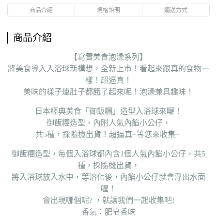
商品介紹
規格說明
運送方式
商品介紹
【寫實美食泡澡系列】
將美食導入入浴球新構想，全新上市！看起來跟真的食物一
樣！超逼真！
美味的樣子連肚子都餓了起來呢！泡澡兼具趣味！
日本經典美食「御飯糰」造型入浴球來囉！
御飯糰造型，內附人氣內餡小公仔，
共5種，採隨機出貨！超逼真~等您來收集~
御飯糰造型，每個入浴球都內含1個人氣內餡小公仔，共5
種，採隨機出貨，
將入浴球放入水中，等溶化後，內餡小公仔就會浮出水面
喔！
會出現哪個呢? ，就讓我們一起收集吧!
香氣：肥皂香味