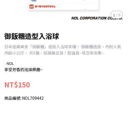
1
/
9
御飯糰造型入浴球
日本經典美食「御飯糰」造型入浴球來囉！ 御飯糰造型，內附人氣
內餡小公仔， 共5種，採隨機出貨！超逼真~等您來收集~
NOL
享受芳香的泡澡樂趣~
NT$150
商品編號:
NOL709442