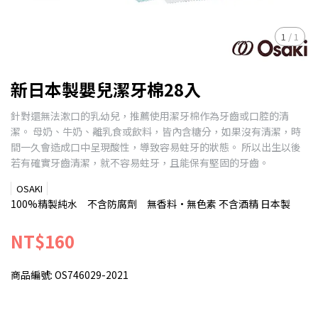
1
/
1
新日本製嬰兒潔牙棉28入
針對還無法漱口的乳幼兒，推薦使用潔牙棉作為牙齒或口腔的清
潔。 母奶、牛奶、離乳食或飲料，皆內含糖分，如果沒有清潔，時
間一久會造成口中呈現酸性，導致容易蛀牙的狀態。 所以出生以後
若有確實牙齒清潔，就不容易蛀牙，且能保有堅固的牙齒。
OSAKI
100%精製純水 不含防腐劑 無香料•無色素 不含酒精 日本製
NT$160
商品編號:
OS746029-2021