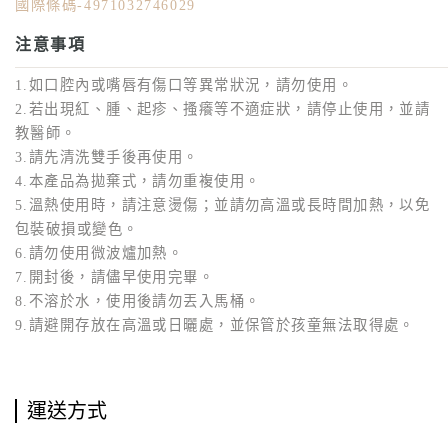
國際條碼-4971032746029
注意事項
1.如口腔內或嘴唇有傷口等異常狀況，請勿使用。
2.若出現紅、腫、起疹、搔癢等不適症狀，請停止使用，並請
教醫師。
3.請先清洗雙手後再使用。
4.本產品為拋棄式，請勿重複使用。
5.溫熱使用時，請注意燙傷；並請勿高溫或長時間加熱，以免
包裝破損或變色。
6.請勿使用微波爐加熱。
7.開封後，請儘早使用完畢。
8.不溶於水，使用後請勿丟入馬桶。
9.請避開存放在高溫或日曬處，並保管於孩童無法取得處。
運送方式