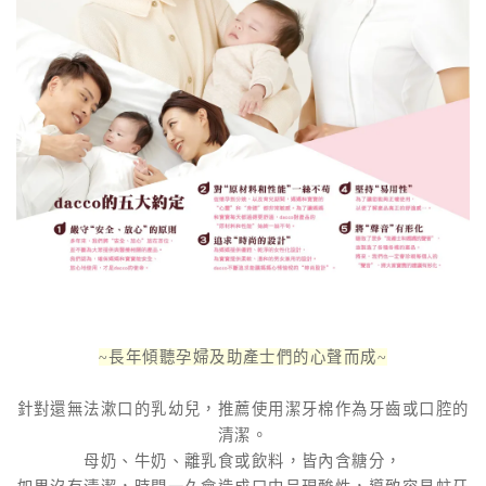
~長年傾聽孕婦及助產士們的心聲而成~
針對還無法漱口的乳幼兒，推薦使用潔牙棉作為牙齒或口腔的
清潔。
母奶、牛奶、離乳食或飲料，皆內含糖分，