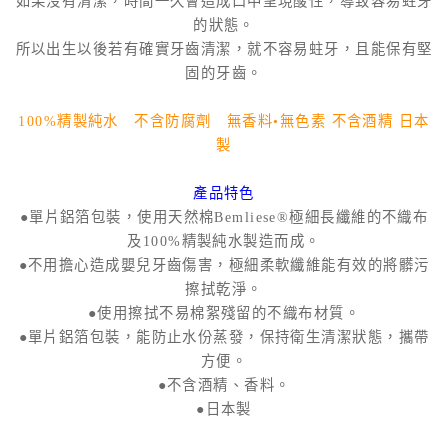
如果沒有清潔，時間一久會造成口中呈現酸性，導致容易蛀牙
的狀態。
所以出生以後若有確實牙齒清潔，就不容易蛀牙，且能保有堅
固的牙齒。
100%精製純水 不含防腐劑 無香料•無色素 不含酒精 日本
製
產品特色
●單片鋁箔包裝，使用天然棉Bemliese®極細長纖維的不織布
及100%精製純水製造而成。
●不用擔心造成嬰兒牙齒傷害，極細柔軟纖維能有效的將髒污
擦拭乾淨。
●使用擦拭不易棉絮殘留的不織布材質。
●單片鋁箔包裝，能防止水份蒸發，保持衛生清潔狀態，攜帶
方便。
●不含酒精、香料。
●日本製