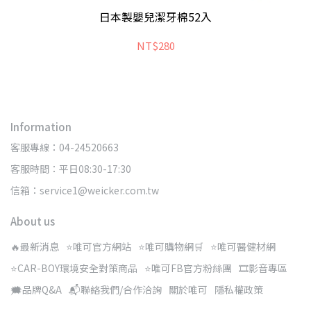
日本製嬰兒潔牙棉52入
NT$280
Information
客服專線：04-24520663
客服時間：平日08:30-17:30
信箱：service1@weicker.com.tw
About us
🔥最新消息
⭐唯可官方網站
⭐唯可購物網🛒
⭐唯可醫健材網
⭐CAR-BOY環境安全對策商品
⭐唯可FB官方粉絲團
🎞️影音專區
🗯️品牌Q&A
📬聯絡我們/合作洽詢
關於唯可
隱私權政策