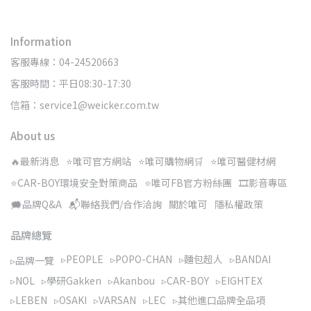
Information
客服專線：04-24520663
客服時間：平日08:30-17:30
信箱：service1@weicker.com.tw
About us
🔥最新消息
⭐唯可官方網站
⭐唯可購物網🛒
⭐唯可醫健材網
⭐CAR-BOY環境安全對策商品
⭐唯可FB官方粉絲團
🎞️影音專區
🗯️品牌Q&A
📬聯絡我們/合作洽詢
關於唯可
隱私權政策
品牌總覽
▹PEOPLE
▹POPO-CHAN
▹麵包超人
▹BANDAI
▹品牌一覽
▹NOL
▹學研Gakken
▹Akanbou
▹CAR-BOY
▹EIGHTEX
▹LEBEN
▹OSAKI
▹VARSAN
▹LEC
▹其他進口品牌全品項