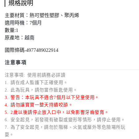
規格說明
主要材質：熱可塑性塑膠、聚丙烯
適用時機：7個月
數量:1
原產地：越南
國際條碼-4977489022914
注意事項
注意事項: 使用前請務必詳讀
1. 請在成人監護下正確使用。
2. 此為玩具，請勿當作飯匙使用。
3. 警告：本玩具不適合7個月以下兒童使用。
4. 請勿讓寶寶一整天持續咬舔。
5. 2歲以後請停止放入口中，以免影響牙齒發育。
6. 安全起見，若發現有破裂或變形等情形，請停止使用。
7. 為了安全起見，請勿於階梯、火氣或屋外等危險場所玩
耍。