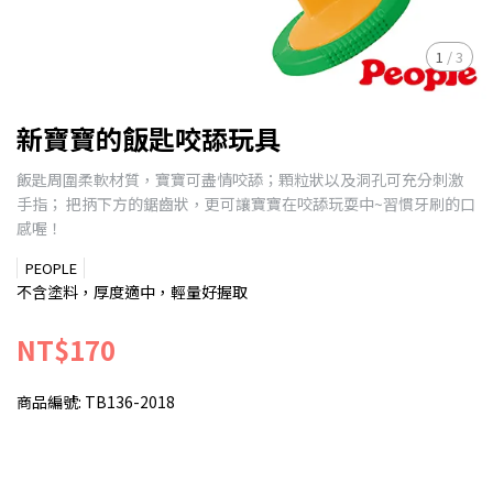
1
/
3
新寶寶的飯匙咬舔玩具
飯匙周圍柔軟材質，寶寶可盡情咬舔；顆粒狀以及洞孔可充分刺激
手指； 把抦下方的鋸齒狀，更可讓寶寶在咬舔玩耍中~習慣牙刷的口
感喔！
PEOPLE
不含塗料，厚度適中，輕量好握取
NT$170
商品編號:
TB136-2018