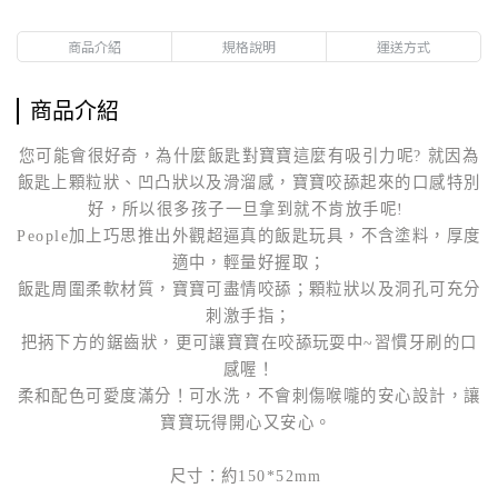
商品介紹
規格說明
運送方式
商品介紹
您可能會很好奇，為什麼飯匙對寶寶這麼有吸引力呢? 就因為
飯匙上顆粒狀、凹凸狀以及滑溜感，寶寶咬舔起來的口感特別
好，所以很多孩子一旦拿到就不肯放手呢!
People加上巧思推出外觀超逼真的飯匙玩具，不含塗料，厚度
適中，輕量好握取；
飯匙周圍柔軟材質，寶寶可盡情咬舔；顆粒狀以及洞孔可充分
刺激手指；
把抦下方的鋸齒狀，更可讓寶寶在咬舔玩耍中~習慣牙刷的口
感喔！
柔和配色可愛度滿分！可水洗，不會刺傷喉嚨的安心設計，讓
寶寶玩得開心又安心。
尺寸：約150*52mm