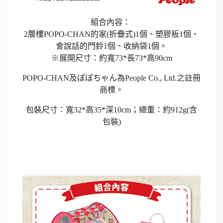
組合內容：
2層樓POPO-CHAN的家(折疊式)1個、塑膠板1個、
會說話的門鈴1個、收納袋1個。
※展開尺寸：約寬73*長73*高90cm
POPO-CHAN及ぽぽちゃん為People Co., Ltd.之註冊
商標。
包裝尺寸：寬32*高35*深10cm；總重：約912g(含
包裝)