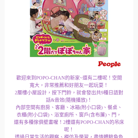
歡迎來到POPO-CHAN的新家~還有二樓呢！空間
寬大，非常推薦和好朋友一起玩耍！
2層樓小屋設計，按下門鈴，就會發出共9種日語對
話&音效(隨機播放)！
內部空間有廚房、客廳、冰箱(附小口袋)、餐桌、
衣櫃(附小口袋)、浴室廁所、窗戶(含布簾)、門，
還有多種傢俱壁畫喔！2樓還有POPO-CHAN的吊床
呢！
透過日常生活的觀察、模仿及學習，盡情體驗角色