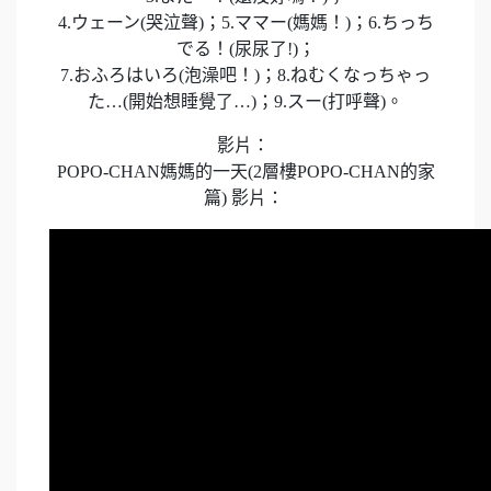
4.ウェーン(哭泣聲)；5.ママー(媽媽！)；6.ちっち
でる！(尿尿了!)；
7.おふろはいろ(泡澡吧！)；8.ねむくなっちゃっ
た…(開始想睡覺了…)；9.スー(打呼聲)。
影片：
POPO-CHAN媽媽的一天(2層樓POPO-CHAN的家
篇) 影片：