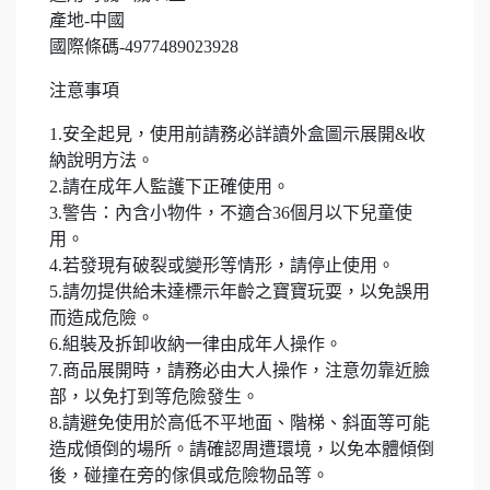
產地-中國
國際條碼-4977489023928
注意事項
1.安全起見，使用前請務必詳讀外盒圖示展開&收
納說明方法。
2.請在成年人監護下正確使用。
3.警告：內含小物件，不適合36個月以下兒童使
用。
4.若發現有破裂或變形等情形，請停止使用。
5.請勿提供給未達標示年齡之寶寶玩耍，以免誤用
而造成危險。
6.組裝及拆卸收納一律由成年人操作。
7.商品展開時，請務必由大人操作，注意勿靠近臉
部，以免打到等危險發生。
8.請避免使用於高低不平地面、階梯、斜面等可能
造成傾倒的場所。請確認周遭環境，以免本體傾倒
後，碰撞在旁的傢俱或危險物品等。