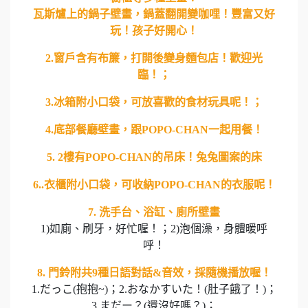
瓦斯爐上的鍋子壁畫，鍋蓋翻開變咖哩！豐富又好
玩！孩子好開心！
2.窗戶含有布簾，打開後變身麵包店！歡迎光
臨！；
3.冰箱附小口袋，可放喜歡的食材玩具呢！；
4.底部餐廳壁畫，跟POPO-CHAN一起用餐！
5. 2樓有POPO-CHAN的吊床！兔兔圖案的床
6..衣櫃附小口袋，可收納POPO-CHAN的衣服呢！
7. 洗手台、浴缸、廁所壁畫
1)如廁、刷牙，好忙喔！；2)泡個澡，身體暖呼
呼！
8. 門鈴附共9種日語對話&音效，採隨機播放喔！
1.だっこ(抱抱~)；2.おなかすいた！(肚子餓了！)；
3.まだー？(還沒好嗎？)；