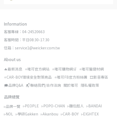
Information
客服專線：04-24520663
客服時間：平日08:30-17:30
信箱：service1@weicker.com.tw
About us
🔥最新消息
⭐唯可官方網站
⭐唯可購物網🛒
⭐唯可醫健材網
⭐CAR-BOY環境安全對策商品
⭐唯可FB官方粉絲團
🎞️影音專區
🗯️品牌Q&A
📬聯絡我們/合作洽詢
關於唯可
隱私權政策
品牌總覽
▹PEOPLE
▹POPO-CHAN
▹麵包超人
▹BANDAI
▹品牌一覽
▹NOL
▹學研Gakken
▹Akanbou
▹CAR-BOY
▹EIGHTEX