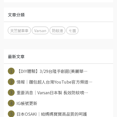
文章分類
天竺鼠車車
Varsan
防蚊液
七面
最新文章
1
【DIY體驗】3/29台隆手創館(美麗華⋯
2
情報│麵包超人台灣YouTube官方頻道⋯
3
重要消息│Varsan日本製 長效防蚊噴⋯
4
IG帳號更新
5
日本OSAKI│給媽媽寶寶高品質的呵護