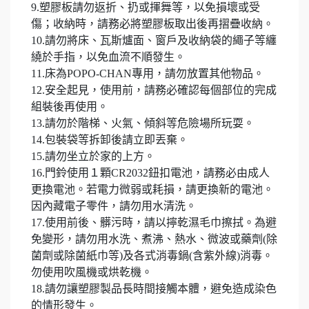
9.塑膠板請勿返折、扔或揮舞等，以免損壞或受
傷；收納時，請務必將塑膠板取出後再摺疊收納。
10.請勿將床、瓦斯爐面、窗戶及收納袋的繩子等纏
繞於手指，以免血流不順發生。
11.床為POPO-CHAN專用，請勿放置其他物品。
12.安全起見，使用前，請務必確認每個部位的完成
組裝後再使用。
13.請勿於階梯、火氣、傾斜等危險場所玩耍。
14.包裝袋等拆卸後請立即丟棄。
15.請勿坐立於家的上方。
16.門鈴使用１顆CR2032鈕扣電池，請務必由成人
更換電池。若電力微弱或耗損，請更換新的電池。
因內藏電子零件，請勿用水清洗。
17.使用前後、髒污時，請以擰乾濕毛巾擦拭。為避
免變形，請勿用水洗、煮沸、熱水、微波或藥劑(除
菌劑或除菌紙巾等)及各式消毒鍋(含紫外線)消毒。
勿使用吹風機或烘乾機。
18.請勿讓塑膠製品長時間接觸本體，避免造成染色
的情形發生。