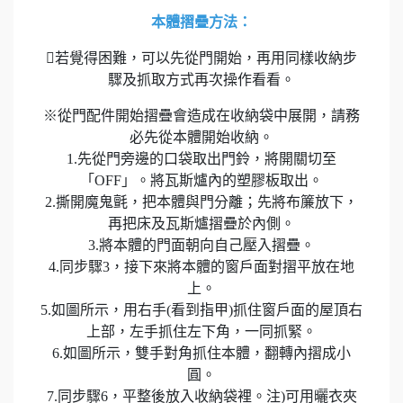
本體摺疊方法：
若覺得困難，可以先從門開始，再用同樣收納步
驟及抓取方式再次操作看看。
※從門配件開始摺疊會造成在收納袋中展開，請務
必先從本體開始收納。
1.先從門旁邊的口袋取出門鈴，將開關切至
「OFF」。將瓦斯爐內的塑膠板取出。
2.撕開魔鬼氈，把本體與門分離；先將布簾放下，
再把床及瓦斯爐摺疊於內側。
3.將本體的門面朝向自己壓入摺疊。
4.同步驟3，接下來將本體的窗戶面對摺平放在地
上。
5.如圖所示，用右手(看到指甲)抓住窗戶面的屋頂右
上部，左手抓住左下角，一同抓緊。
6.如圖所示，雙手對角抓住本體，翻轉內摺成小
圓。
7.同步驟6，平整後放入收納袋裡。注)可用曬衣夾