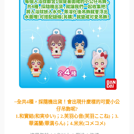
~全共4種，採隨機出貨！會出現什麼樣的可愛小公
仔吊飾呢?
1.和實結(和実ゆい)；2.芙羽心音(芙羽ここね)；3.
華滿蘭(華満らん)；4.米米(コメコメ)