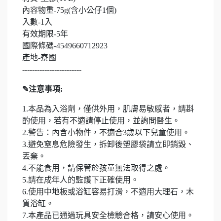
內容物重-75g(含小公仔1個)
入數-1入
有效期限-5年
國際條碼-4549660712923
產地-寮國
------------------------
✎
注意事項:
1.本品為入浴劑，僅供外用，肌膚易敏感者，請斟
酌使用，若有不適請停止使用，並詢問醫生。
2.警告：內含小物件，不適合3歲以下兒童使用。
3.避免窒息危險發生，拆卸後塑膠袋請立即銷毀、
丟棄。
4.不能食用，請保管於孩童無法取得之處。
5.請在成年人的監護下正確使用。
6.使用中地板或浴缸容易打滑，不適用大理石，木
質浴缸。
7.本產品已通過玩具安全檢驗合格，請安心使用。