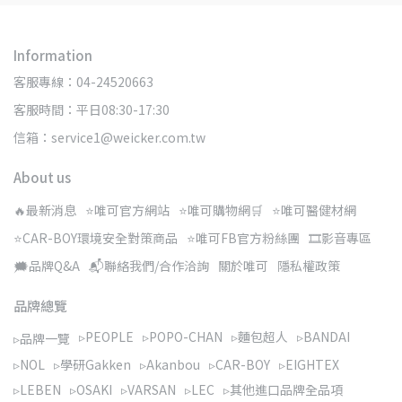
Information
客服專線：04-24520663
客服時間：平日08:30-17:30
信箱：service1@weicker.com.tw
About us
🔥最新消息
⭐唯可官方網站
⭐唯可購物網🛒
⭐唯可醫健材網
⭐CAR-BOY環境安全對策商品
⭐唯可FB官方粉絲團
🎞️影音專區
🗯️品牌Q&A
📬聯絡我們/合作洽詢
關於唯可
隱私權政策
品牌總覽
▹PEOPLE
▹POPO-CHAN
▹麵包超人
▹BANDAI
▹品牌一覽
▹NOL
▹學研Gakken
▹Akanbou
▹CAR-BOY
▹EIGHTEX
▹LEBEN
▹OSAKI
▹VARSAN
▹LEC
▹其他進口品牌全品項