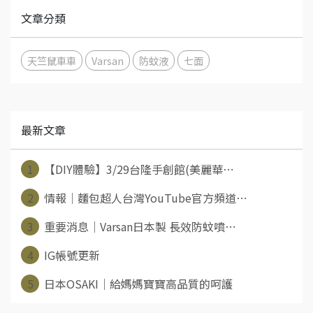
文章分類
天竺鼠車車
Varsan
防蚊液
七面
最新文章
1
【DIY體驗】3/29台隆手創館(美麗華⋯
2
情報│麵包超人台灣YouTube官方頻道⋯
3
重要消息│Varsan日本製 長效防蚊噴⋯
4
IG帳號更新
5
日本OSAKI│給媽媽寶寶高品質的呵護