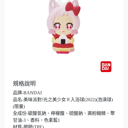
規格說明
品牌-BANDAI
品名-美味派對!光之美少女Ⅱ入浴球(2022)(泡澡球)
(限量)
全成份-碳酸氫鈉、檸檬酸、硫酸鈉、澱粉糊精、聚
甘油-3、香料、色素藍1
材質-塑膠(TPE)