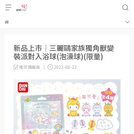
新品上市│三麗鷗家族獨角獸變
裝派對入浴球(泡澡球)(限量)
唯可情報員
2022-08-22