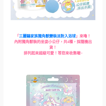
「
三麗鷗家族獨角獸變裝派對入浴球
」來嚕！
內附獨角獸裝的坐姿小公仔，共4種，採隨機出
貨！
排列起來超級可愛！等您來收集喔~