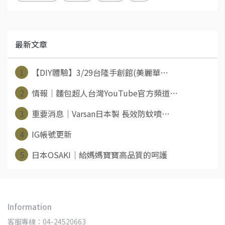
最新文章
1
【DIY體驗】3/29台隆手創館(美麗華⋯
2
情報│麵包超人台灣YouTube官方頻道⋯
3
重要消息│Varsan日本製 長效防蚊噴⋯
4
IG帳號更新
5
日本OSAKI│給媽媽寶寶高品質的呵護
Information
客服專線：04-24520663