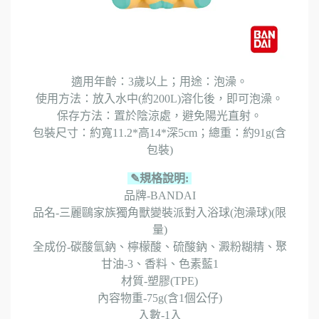
適用年齡：3歲以上；用途：泡澡。
使用方法：放入水中(約200L)溶化後，即可泡澡。
保存方法：置於陰涼處，避免陽光直射。
包裝尺寸：約寬11.2*高14*深5cm；總重：約91g(含
包裝)
✎
規格說明
:
品牌-BANDAI
品名-三麗鷗家族獨角獸變裝派對入浴球(泡澡球)(限
量)
全成份-碳酸氫鈉、檸檬酸、硫酸鈉、澱粉糊精、聚
甘油-3、香料、色素藍1
材質-塑膠(TPE)
內容物重-75g(含1個公仔)
入數-1入