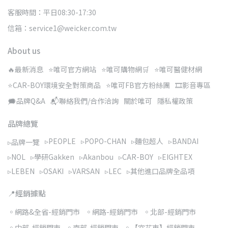
客服時間：平日08:30-17:30
信箱：service1@weicker.com.tw
About us
🔥最新消息
⭐唯可官方網站
⭐唯可購物網🛒
⭐唯可醫健材網
⭐CAR-BOY環境安全對策商品
⭐唯可FB官方粉絲團
🎞️影音專區
🗯️品牌Q&A
📬聯絡我們/合作洽詢
關於唯可
隱私權政策
品牌總覽
▹PEOPLE
▹POPO-CHAN
▹麵包超人
▹BANDAI
▹品牌一覽
▹NOL
▹學研Gakken
▹Akanbou
▹CAR-BOY
▹EIGHTEX
▹LEBEN
▹OSAKI
▹VARSAN
▹LEC
▹其他進口品牌全品項
📍經銷據點
◦網路&全省-經銷門市
◦網路-經銷門市
◦北部-經銷門市
◦中部-經銷門市
◦南部-經銷門市
◦【宜花東】經銷門市