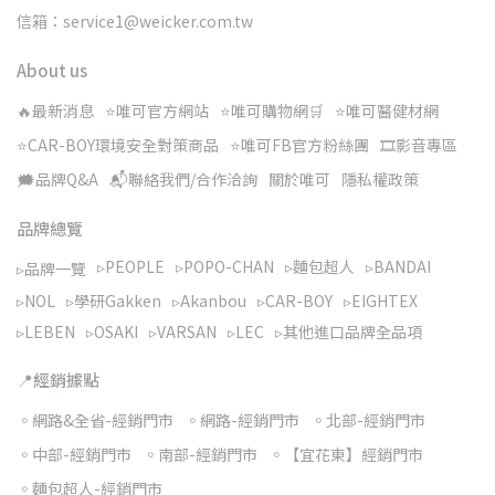
信箱：service1@weicker.com.tw
About us
🔥最新消息
⭐唯可官方網站
⭐唯可購物網🛒
⭐唯可醫健材網
⭐CAR-BOY環境安全對策商品
⭐唯可FB官方粉絲團
🎞️影音專區
🗯️品牌Q&A
📬聯絡我們/合作洽詢
關於唯可
隱私權政策
品牌總覽
▹PEOPLE
▹POPO-CHAN
▹麵包超人
▹BANDAI
▹品牌一覽
▹NOL
▹學研Gakken
▹Akanbou
▹CAR-BOY
▹EIGHTEX
▹LEBEN
▹OSAKI
▹VARSAN
▹LEC
▹其他進口品牌全品項
📍經銷據點
◦網路&全省-經銷門市
◦網路-經銷門市
◦北部-經銷門市
◦中部-經銷門市
◦南部-經銷門市
◦【宜花東】經銷門市
◦麵包超人-經銷門市