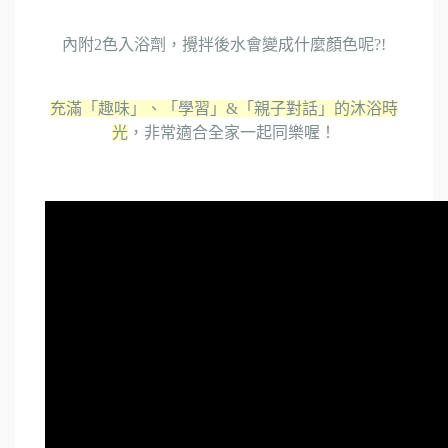
內附2色入浴劑，攪拌後水會變成什麼顏色呢?!
充滿「趣味」、「學習」&「親子對話」的沐浴時
光
，非常適合全家一起同樂喔！