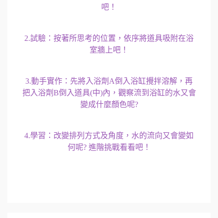
吧！
2.試驗：按著所思考的位置，依序將道具吸附在浴
室牆上吧！
3.動手實作：先將入浴劑A倒入浴缸攪拌溶解，再
把入浴劑B倒入道具(中)內，觀察流到浴缸的水又會
變成什麼顏色呢?
4.學習：改變排列方式及角度，水的流向又會變如
何呢? 進階挑戰看看吧！