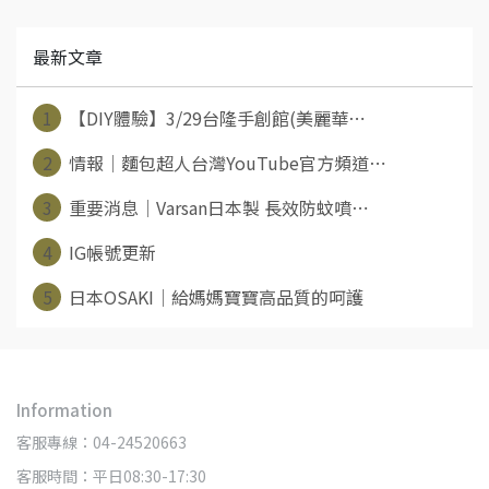
最新文章
1
【DIY體驗】3/29台隆手創館(美麗華⋯
2
情報│麵包超人台灣YouTube官方頻道⋯
3
重要消息│Varsan日本製 長效防蚊噴⋯
4
IG帳號更新
5
日本OSAKI│給媽媽寶寶高品質的呵護
Information
客服專線：04-24520663
客服時間：平日08:30-17:30