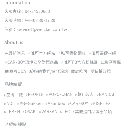
Information
客服專線：04-24520663
客服時間：平日08:30-17:30
信箱：service1@weicker.com.tw
About us
🔥最新消息
⭐唯可官方網站
⭐唯可購物網🛒
⭐唯可醫健材網
⭐CAR-BOY環境安全對策商品
⭐唯可FB官方粉絲團
🎞️影音專區
🗯️品牌Q&A
📬聯絡我們/合作洽詢
關於唯可
隱私權政策
品牌總覽
▹PEOPLE
▹POPO-CHAN
▹麵包超人
▹BANDAI
▹品牌一覽
▹NOL
▹學研Gakken
▹Akanbou
▹CAR-BOY
▹EIGHTEX
▹LEBEN
▹OSAKI
▹VARSAN
▹LEC
▹其他進口品牌全品項
📍經銷據點