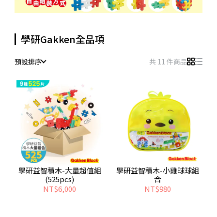
學研Gakken全品項
預設排序
共 11 件商品
學研益智積木-大量超值組
學研益智積木-小雞球球組
(525pcs)
合
NT$6,000
NT$980