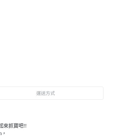
運送方式
來抓寶吧!!
m，