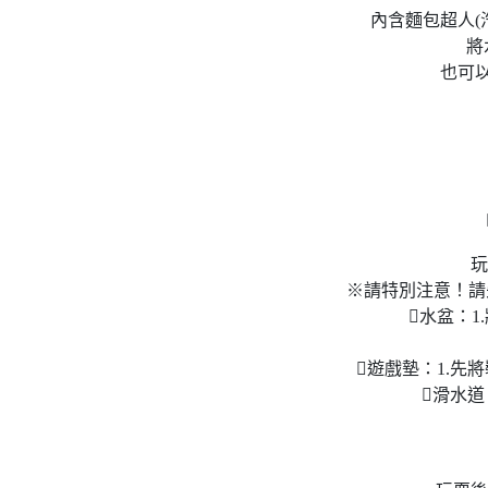
內含麵包超人(
將
也可
玩
※請特別注意！請
水盆：
遊戲墊：1.先
滑水