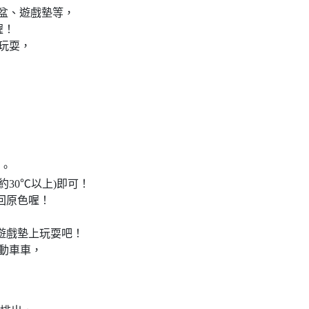
水盆、遊戲墊等，
喔！
玩耍，
。
。
30℃以上)即可！
回原色喔！
在遊戲墊上玩耍吧！
動車車，