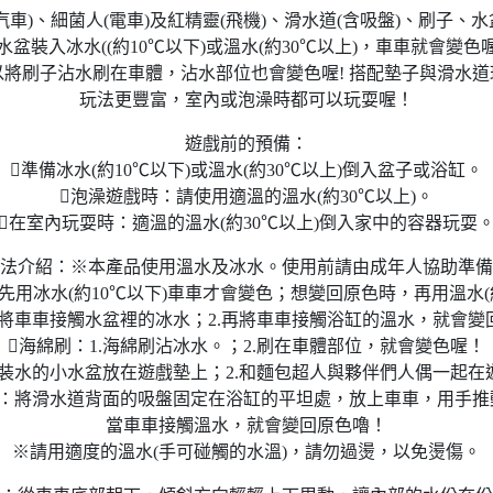
汽車)、細菌人(電車)及紅精靈(飛機)、滑水道(含吸盤)、刷子、
水盆裝入冰水((約10℃以下)或溫水(約30℃以上)，車車就會變色
以將刷子沾水刷在車體，沾水部位也會變色喔! 搭配墊子與滑水道
玩法更豐富，室內或泡澡時都可以玩耍喔！
遊戲前的預備：
準備冰水(約10℃以下)或溫水(約30℃以上)倒入盆子或浴缸。
泡澡遊戲時：請使用適溫的溫水(約30℃以上)。
在室內玩耍時：適溫的溫水(約30℃以上)倒入家中的容器玩耍
法介紹：※本產品使用溫水及冰水。使用前請由成年人協助準備
先用冰水(約10℃以下)車車才會變色；想變回原色時，再用溫水(約
1.將車車接觸水盆裡的冰水；2.再將車車接觸浴缸的溫水，就會變
海綿刷：1.海綿刷沾冰水。；2.刷在車體部位，就會變色喔！
將裝水的小水盆放在遊戲墊上；2.和麵包超人與夥伴們人偶一起
道：將滑水道背面的吸盤固定在浴缸的平坦處，放上車車，用手推
當車車接觸溫水，就會變回原色嚕！
※請用適度的溫水(手可碰觸的水溫)，請勿過燙，以免燙傷。