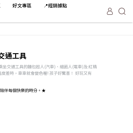
區
好文專區
📍經銷據點
交通工具
坐交通工具的麵包超人(汽車)、細菌人(電車)及 紅精
溫度差時，車車就會變色喔! 孩子好驚喜！ 好玩又有
陪伴每個快樂的時分。★