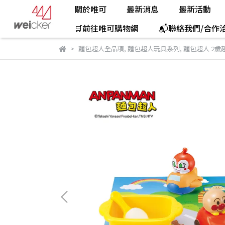
關於唯可
最新消息
最新活動
🛒前往唯可購物網
📬聯絡我們/合作
麵包超人全品項
,
麵包超人玩具系列
,
麵包超人 2歲