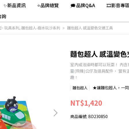
✨新品資訊
⭐品牌總覽
🗯️品牌Q&A
🎞️影音專
洽詢
起~ 玩具系列
,
麵包超人-戲水玩沙系列
麵包超人 感溫變色交通工具
麵包超人 感溫變色
室內或泡澡時都可以玩耍！ 內含乘
靈(飛機)公仔及道具配件， 當有
趣！
★讓麵包超人，一同
麵包超人
NT$1,420
商品編號:
BD230850