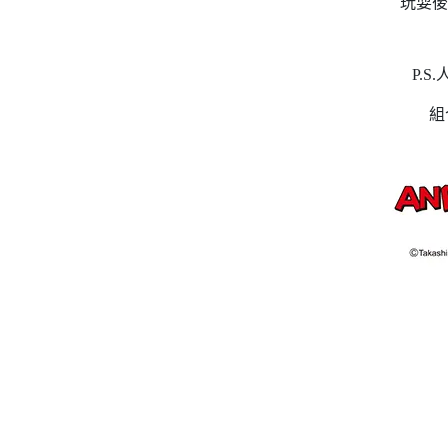
玩耍後
P.
組