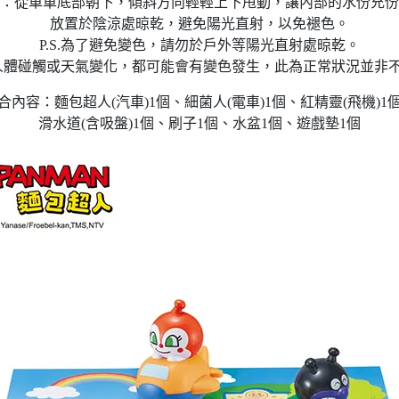
：從車車底部朝下，傾斜方向輕輕上下甩動，讓內部的水份充份
放置於陰涼處晾乾，避免陽光直射，以免褪色。
P.S.為了避免變色，請勿於戶外等陽光直射處晾乾。
S.人體碰觸或天氣變化，都可能會有變色發生，此為正常狀況並非
合內容：麵包超人(汽車)1個、細菌人(電車)1個、紅精靈(飛機)1
滑水道(含吸盤)1個、刷子1個、水盆1個、遊戲墊1個