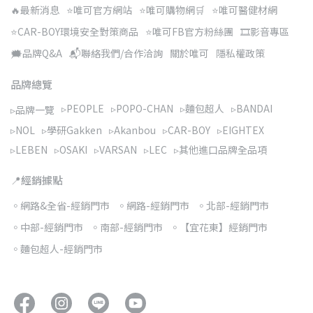
🔥最新消息
⭐唯可官方網站
⭐唯可購物網🛒
⭐唯可醫健材網
⭐CAR-BOY環境安全對策商品
⭐唯可FB官方粉絲團
🎞️影音專區
🗯️品牌Q&A
📬聯絡我們/合作洽詢
關於唯可
隱私權政策
品牌總覽
▹PEOPLE
▹POPO-CHAN
▹麵包超人
▹BANDAI
▹品牌一覽
▹NOL
▹學研Gakken
▹Akanbou
▹CAR-BOY
▹EIGHTEX
▹LEBEN
▹OSAKI
▹VARSAN
▹LEC
▹其他進口品牌全品項
📍經銷據點
◦網路&全省-經銷門市
◦網路-經銷門市
◦北部-經銷門市
◦中部-經銷門市
◦南部-經銷門市
◦【宜花東】經銷門市
◦麵包超人-經銷門市