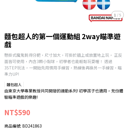
1
/
5
麵包超人的第一個運動組 2way瞄準遊
戲
懸掛式魔鬼氈得分靶，尺寸加大，可掛於牆上或放置地上玩， 正反
面皆可使用，內含3顆小黏球，初學者也能輕鬆玩耍喔！ 透過
3STEP玩法，一開始先用慣用手練習，熟練後再換另一手練習，瞄
準力UP!
麵包超人
由東京大學專業教授共同開發的運動系列! 初學孩子也適用，充份體
驗瞄準遊戲的樂趣!
NT$590
商品編號:
BD241863