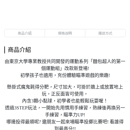
商品介紹
規格說明
運送方式
商品介紹
由東京大學專業教授共同開發的運動系列「麵包超人的第一
個運動組」改款新登場!
初學孩子也適用，充份體驗瞄準遊戲的樂趣!
懸掛式魔鬼氈得分靶，尺寸加大，可掛於牆上或放置地上
玩，正反面皆可使用，
內含3顆小黏球，初學者也能輕鬆玩耍喔！
透過3STEP玩法，一開始先用慣用手練習，熟練後再換另一
手練習，瞄準力UP!
哪邊投得最順呢? 邀朋友一起來場瞄準投擲比賽吧! 看誰得
到最高分!!