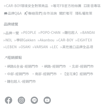
⭐CAR-BOY環境安全對策商品
⭐唯可FB官方粉絲團
🎞️影音專區
🗯️品牌Q&A
📬聯絡我們/合作洽詢
關於唯可
隱私權政策
品牌總覽
▹PEOPLE
▹POPO-CHAN
▹麵包超人
▹BANDAI
▹品牌一覽
▹NOL
▹學研Gakken
▹Akanbou
▹CAR-BOY
▹EIGHTEX
▹LEBEN
▹OSAKI
▹VARSAN
▹LEC
▹其他進口品牌全品項
📍經銷據點
◦網路&全省-經銷門市
◦網路-經銷門市
◦北部-經銷門市
◦中部-經銷門市
◦南部-經銷門市
◦【宜花東】經銷門市
◦麵包超人-經銷門市