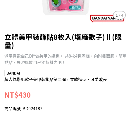
1
/
4
立體美甲裝飾貼8枚入(塔麻歌子)Ⅱ(限
量)
滿足喜歡自己DIY做美甲的樂趣。 共8枚4種圖樣，內附雙面膠，簡單
黏貼，展現屬於自己獨特魅力吧！
BANDAI
超人氣塔麻歌子美甲裝飾貼第二彈，立體造型，可愛破表
NT$430
商品編號:
BD924187