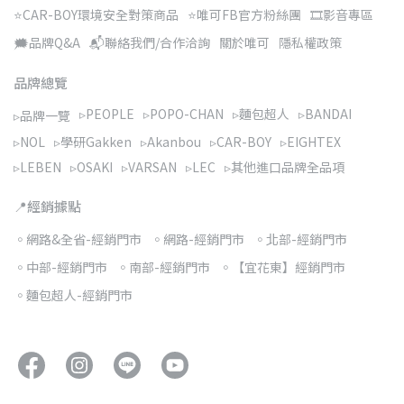
⭐CAR-BOY環境安全對策商品
⭐唯可FB官方粉絲團
🎞️影音專區
🗯️品牌Q&A
📬聯絡我們/合作洽詢
關於唯可
隱私權政策
品牌總覽
▹PEOPLE
▹POPO-CHAN
▹麵包超人
▹BANDAI
▹品牌一覽
▹NOL
▹學研Gakken
▹Akanbou
▹CAR-BOY
▹EIGHTEX
▹LEBEN
▹OSAKI
▹VARSAN
▹LEC
▹其他進口品牌全品項
📍經銷據點
◦網路&全省-經銷門市
◦網路-經銷門市
◦北部-經銷門市
◦中部-經銷門市
◦南部-經銷門市
◦【宜花東】經銷門市
◦麵包超人-經銷門市