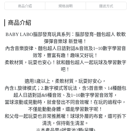
商品介紹
規格說明
運送方式
商品介紹
BABY LABO腦部發育玩具系列：腦部發育~麵包超人 軟軟
彈彈音樂球 新登場！
內含音樂旋律、麵包超人日語對話&音效及1~10數字學習音
效等，豐富有趣！趣味又好玩！
柔軟材質，玩耍也安心！就和麵包超人一起玩球及學習數字
吧！
適用1歲以上，柔軟材質，玩耍好安心，
內含1.旋律模式；2.數字模式等玩法，含5首音樂、14種麵包
超人日語對話&9種音效、及1~10數字學習音效等，
當球滾動或晃動時，就會發出不同音效喔！在玩的過程中，
不僅能動動身體，還能學習數字呢！
和父母一起玩耍也非常推薦喔！球球外層的布套，還可拆下
清洗，保持衛生清潔。
※本產品需4號電池2顆(另購)