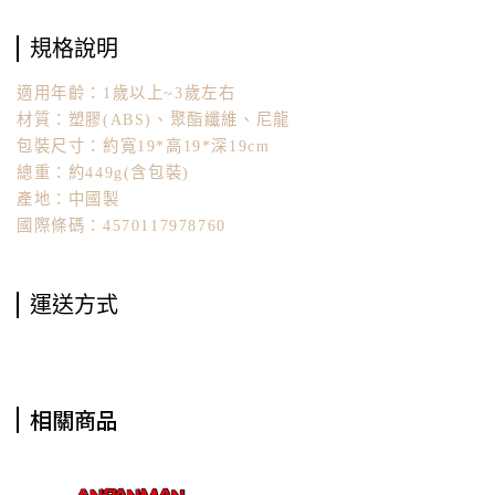
規格說明
適用年齡：1歲以上~3歲左右
材質：塑膠(ABS)、聚酯纖維、尼龍
包裝尺寸：約寬19*高19*深19cm
總重：約449g(含包裝)
產地：中國製
國際條碼：4570117978760
運送方式
相關商品