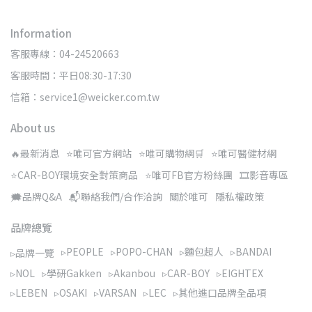
Information
客服專線：04-24520663
客服時間：平日08:30-17:30
信箱：service1@weicker.com.tw
About us
🔥最新消息
⭐唯可官方網站
⭐唯可購物網🛒
⭐唯可醫健材網
⭐CAR-BOY環境安全對策商品
⭐唯可FB官方粉絲團
🎞️影音專區
🗯️品牌Q&A
📬聯絡我們/合作洽詢
關於唯可
隱私權政策
品牌總覽
▹PEOPLE
▹POPO-CHAN
▹麵包超人
▹BANDAI
▹品牌一覽
▹NOL
▹學研Gakken
▹Akanbou
▹CAR-BOY
▹EIGHTEX
▹LEBEN
▹OSAKI
▹VARSAN
▹LEC
▹其他進口品牌全品項