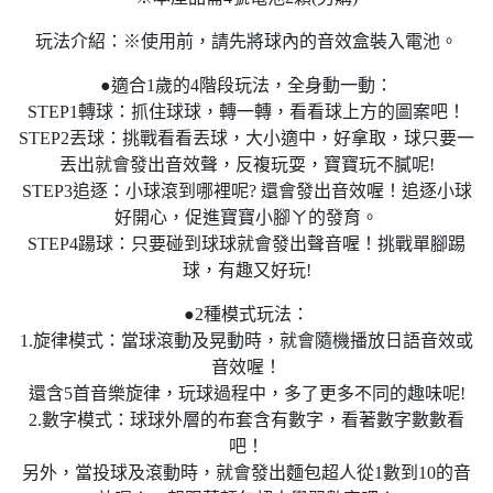
玩法介紹：※使用前，請先將球內的音效盒裝入電池。
●適合1歲的4階段玩法，全身動一動：
STEP1轉球：抓住球球，轉一轉，看看球上方的圖案吧！
STEP2丟球：挑戰看看丟球，大小適中，好拿取，球只要一
丟出就會發出音效聲，反複玩耍，寶寶玩不膩呢!
STEP3追逐：小球滾到哪裡呢? 還會發出音效喔！追逐小球
好開心，促進寶寶小腳ㄚ的發育。
STEP4踼球：只要碰到球球就會發出聲音喔！挑戰單腳踢
球，有趣又好玩!
●2種模式玩法：
1.旋律模式：當球滾動及晃動時，就會隨機播放日語音效或
音效喔！
還含5首音樂旋律，玩球過程中，多了更多不同的趣味呢!
2.數字模式：球球外層的布套含有數字，看著數字數數看
吧！
另外，當投球及滾動時，就會發出麵包超人從1數到10的音