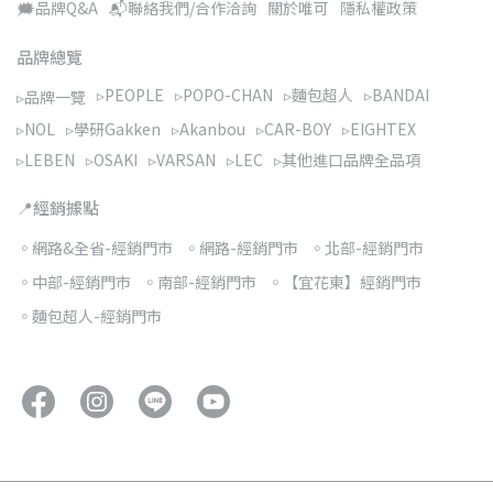
🗯️品牌Q&A
📬聯絡我們/合作洽詢
關於唯可
隱私權政策
品牌總覽
▹PEOPLE
▹POPO-CHAN
▹麵包超人
▹BANDAI
▹品牌一覽
▹NOL
▹學研Gakken
▹Akanbou
▹CAR-BOY
▹EIGHTEX
▹LEBEN
▹OSAKI
▹VARSAN
▹LEC
▹其他進口品牌全品項
📍經銷據點
◦網路&全省-經銷門市
◦網路-經銷門市
◦北部-經銷門市
◦中部-經銷門市
◦南部-經銷門市
◦【宜花東】經銷門市
◦麵包超人-經銷門市