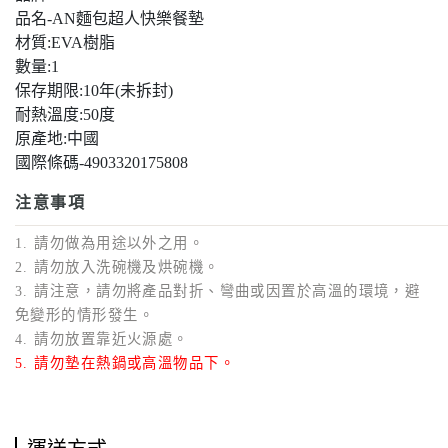
品名-AN麵包超人快樂餐墊
材質:EVA樹脂
數量:1
保存期限:10年(未拆封)
耐熱溫度:50度
原產地:中國
國際條碼-4903320175808
注意事項
1. 請勿做為用途以外之用。
2. 請勿放入洗碗機及烘碗機。
3. 請注意，請勿將產品對折、彎曲或因置於高溫的環境，避
免變形的情形發生。
4. 請勿放置靠近火源處。
5. 請勿墊在熱鍋或高溫物品下。