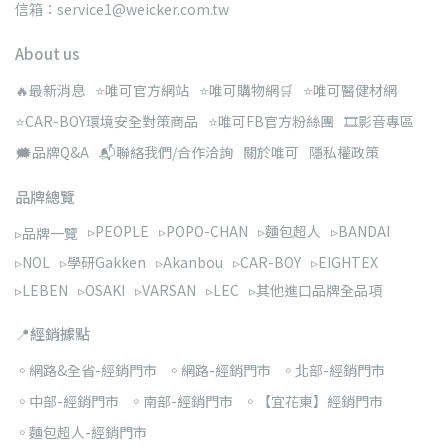
信箱：service1@weicker.com.tw
About us
🔥最新消息
⭐唯可官方網站
⭐唯可購物網🛒
⭐唯可醫健材網
⭐CAR-BOY環境安全對策商品
⭐唯可FB官方粉絲團
🎞️影音專區
🗯️品牌Q&A
📬聯絡我們/合作洽詢
關於唯可
隱私權政策
品牌總覽
▹PEOPLE
▹POPO-CHAN
▹麵包超人
▹BANDAI
▹品牌一覽
▹NOL
▹學研Gakken
▹Akanbou
▹CAR-BOY
▹EIGHTEX
▹LEBEN
▹OSAKI
▹VARSAN
▹LEC
▹其他進口品牌全品項
📍經銷據點
◦網路&全省-經銷門市
◦網路-經銷門市
◦北部-經銷門市
◦中部-經銷門市
◦南部-經銷門市
◦【宜花東】經銷門市
◦麵包超人-經銷門市