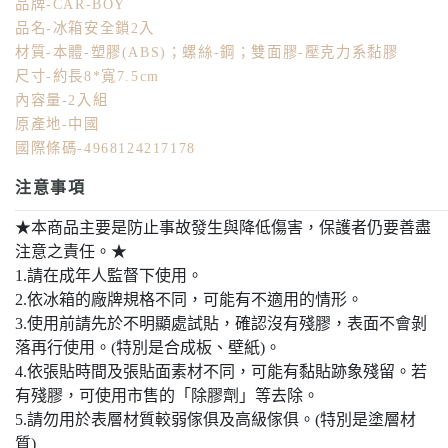
品牌-CAR-BOY
品名-冰箱安全鎖2入
材質-本體-塑膠(ABS)；螺絲-鋼；雙面膠-壓克力系黏膠
尺寸-約長8*寬7.5cm
內容量-2入組
原產地-中國
國際條碼-4968124217178
注意事項
★本商品主要是防止事故發生與降低傷害，保護者仍要善盡
注意之責任。★
1.請在成年人監督下使用。
2.依冰箱的廠牌規格不同，可能有不適用的情形。
3.使用前請先於不明顯處試貼，確認沒有殘膠，表面不會剝
落再行使用。(特別是合成板、壁紙)。
4.依張貼時間及張貼面素材不同，可能有黏貼跡象殘留。若
有殘膠，可使用市售的「除膠劑」等去除。
5.請勿用於表層材質較弱傢俱及高級傢俱。(特別是塗層材
質)