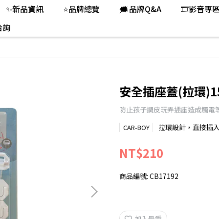
✨新品資訊
⭐品牌總覽
🗯️品牌Q&A
🎞️影音專
洽詢
安全插座蓋(拉環)1
防止孩子調皮玩弄插座造成觸電
拉環設計，直接插入
CAR-BOY
NT$210
商品編號:
CB17192
加入最愛